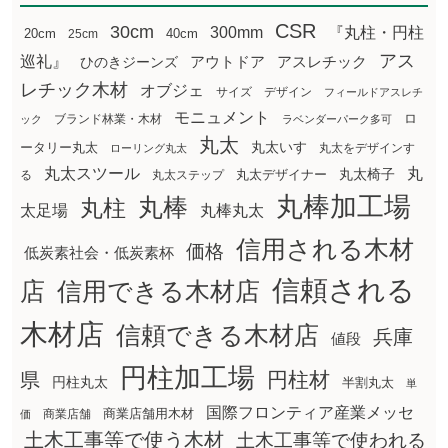
CSR
30cm
300mm
『丸柱・円柱
20cm
25cm
40cm
アス
巡礼』
アウトドア
ひのきジーンズ
アスレチック
レチック木材
オブジェ
サイズ
デザイン
フィールドアスレチ
モニュメント
ロ
ブランド林業・木材
ック
ラベンダーパーク多可
丸太
丸太いす
ータリー丸太
丸太をデザインす
ローリング丸太
丸太スツール
丸
丸太椅子
る
丸太ステップ
丸太デザイナー
丸棒加工場
丸棒
丸柱
太足場
丸棒丸太
信用される木材
価格
低炭素社会・低炭素杯
信頼される
店
信用できる木材店
木材店
信頼できる木材店
兵庫
値段
円柱加工場
円柱材
県
円柱丸太
半割丸太
単
国際フロンティア産業メッセ
商業店舗用木材
商業店舗
価
土木工事等で使う木材
土木工事等で使われる