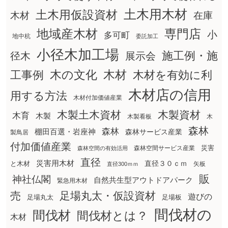
土木用木材
土木用仮設資材
在庫
木材
地域産木材
専門店
小
多可町
地中杭
委託加工
小径木加工場
施工例・施
径木
展示会
木の文化
工事例
木材
木材を有効に利
木材店の信用
用する方法
木材付加価値産業
木製土木資材
木製資材
木育
木製
木製看板
木
森林
森林
棚田百選・岩座神
森林サービス産業
製鳥居
付加価値産業
災害
森林空間サービス産業
森林空間の有効活用
直径
災害用木材
直径３０ｃｍ
と木材
矢板
直径300ｍｍ
販
神社仏閣
自然共生型アウトドアパーク
緊急用木材
売
足場丸太・仮設資材
遊びの
足場丸太
足場板
間伐材の
間伐材
間伐材とは？
木材