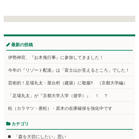
最新の投稿
伊勢神宮、『お木曳行事』に参加してきました！
今年の『リゾート配達』は「富士山が見えるところ」でした！
芸術的！足場丸太・屋台村（建築）に敬服‼ （京都大学編）
「足場丸太」が『京都大学入学（遊学）』 ！ ？
松（カラマツ・唐松）・原木の在庫確保を強化中です
カテゴリ
「森を大切にしたい」思い