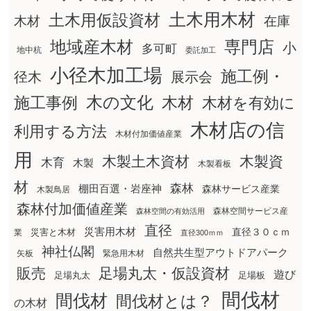
土木用木材
土木用仮設資材
在庫
木材
地域産木材
専門店
小
多可町
地中杭
委託加工
小径木加工場
施工例・
径木
展示会
木の文化
木材
施工事例
木材を有効に
木材店の信
利用する方法
木材付加価値産業
用
木製土木資材
木製資
木育
木製
木製看板
材
森林
棚田百選・岩座神
森林サービス産業
木製鳥居
森林付加価値産業
森林空間サービス産
森林空間の有効活用
直径
災害用木材
直径３０ｃｍ
災害と木材
業
直径300ｍｍ
神社仏閣
自然共生型アウトドアパーク
矢板
緊急用木材
販売
足場丸太・仮設資材
遊び
足場丸太
足場板
間伐材
間伐材
間伐材とは？
の木材