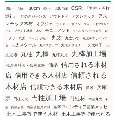
CSR
30cm
300mm
『丸柱・円柱
20cm
25cm
40cm
アス
巡礼』
アウトドア
ひのきジーンズ
アスレチック
レチック木材
オブジェ
サイズ
デザイン
フィールドアスレチ
モニュメント
ロ
ブランド林業・木材
ック
ラベンダーパーク多可
丸太
丸太いす
ータリー丸太
丸太をデザインす
ローリング丸太
丸太スツール
丸
丸太椅子
る
丸太ステップ
丸太デザイナー
丸棒加工場
丸棒
丸柱
太足場
丸棒丸太
信用される木材
価格
低炭素社会・低炭素杯
信頼される
店
信用できる木材店
木材店
信頼できる木材店
兵庫
値段
円柱加工場
円柱材
県
円柱丸太
半割丸太
単
国際フロンティア産業メッセ
商業店舗用木材
商業店舗
価
土木工事等で使う木材
土木工事等で使われる