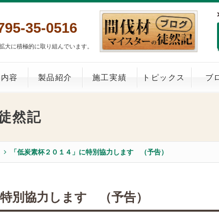
795-35-0516
拡大に積極的に取り組んでいます。
業内容
製品紹介
施工実績
トピックス
ブ
徒然記
「低炭素杯２０１４」に特別協力します （予告）
に特別協力します （予告）