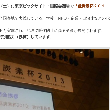
（土）
に
東京ビックサイト・国際会議場
で
『低炭素杯２０１
全国各地で実践している、学校・NPO・企業・自治体などの代
トも実施され、地球温暖化防止に係る議論が展開されます。
特別協力（協賛）しています
。