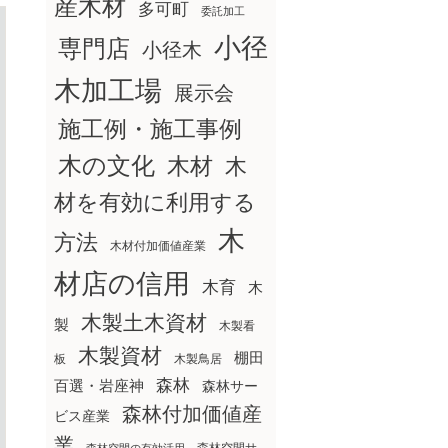
産木材
多可町
委託加工
小径
専門店
小径木
木加工場
展示会
施工例・施工事例
木の文化
木材
木
材を有効に利用する
木
方法
木材付加価値産業
材店の信用
木育
木
木製土木資材
製
木製看
木製資材
棚田
板
木製鳥居
森林
百選・岩座神
森林サー
森林付加価値産
ビス産業
業