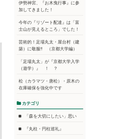
伊勢神宮、『お木曳行事』に参
加してきました！
今年の『リゾート配達』は「富
士山が見えるところ」でした！
芸術的！足場丸太・屋台村（建
築）に敬服‼ （京都大学編）
「足場丸太」が『京都大学入学
（遊学）』 ！ ？
松（カラマツ・唐松）・原木の
在庫確保を強化中です
カテゴリ
「森を大切にしたい」思い
『丸柱・円柱巡礼』