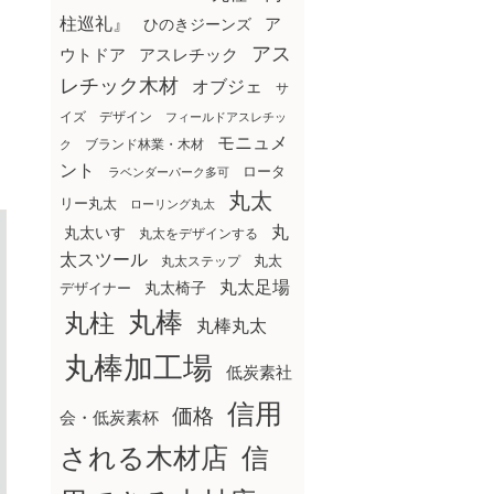
柱巡礼』
ア
ひのきジーンズ
アス
ウトドア
アスレチック
レチック木材
オブジェ
サ
イズ
デザイン
フィールドアスレチッ
モニュメ
ブランド林業・木材
ク
ント
ロータ
ラベンダーパーク多可
丸太
リー丸太
ローリング丸太
丸
丸太いす
丸太をデザインする
太スツール
丸太ステップ
丸太
丸太足場
丸太椅子
デザイナー
丸棒
丸柱
丸棒丸太
丸棒加工場
低炭素社
信用
価格
会・低炭素杯
される木材店
信