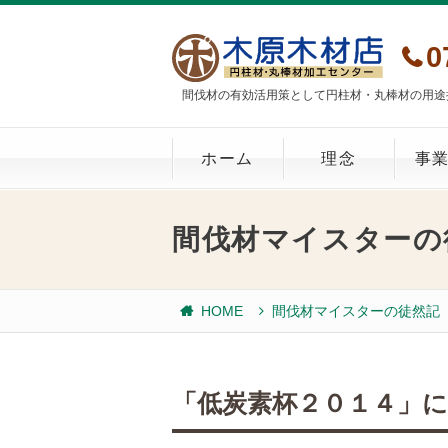
0
間伐材の有効活用策として円柱材・丸棒材の用途
ホーム
理念
事
間伐材マイスターの
HOME
間伐材マイスターの徒然記
「低炭素杯２０１４」