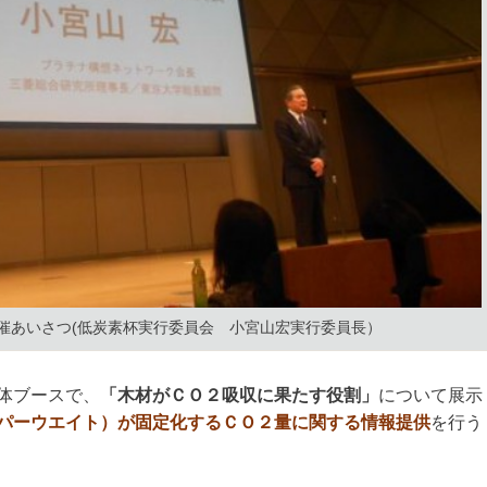
催あいさつ(低炭素杯実行委員会 小宮山宏実行委員長）
体ブースで、
「木材がＣＯ２吸収に果たす役割」
について展示
パーウエイト）が固定化するＣＯ２量に関する情報提供
を行う