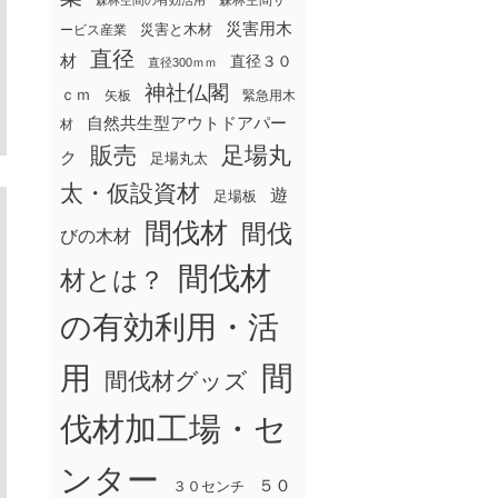
森林空間サ
森林空間の有効活用
災害用木
災害と木材
ービス産業
直径
材
直径３０
直径300ｍｍ
神社仏閣
ｃｍ
矢板
緊急用木
自然共生型アウトドアパー
材
販売
足場丸
ク
足場丸太
太・仮設資材
遊
足場板
間伐材
間伐
びの木材
間伐材
材とは？
の有効利用・活
間
用
間伐材グッズ
伐材加工場・セ
ンター
５０
３０センチ