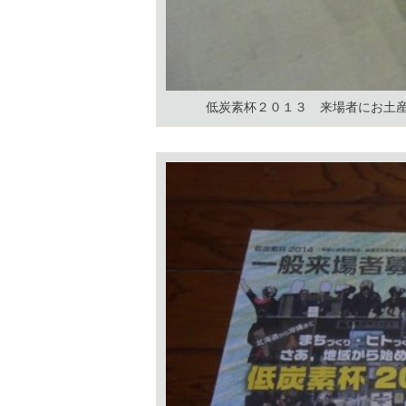
低炭素杯２０１３ 来場者にお土産