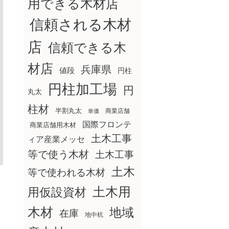
用できる木材店
信頼される木材
店
信頼できる木
材店
兵庫県
値段
円柱
円柱加工場
円
丸太
柱材
半割丸太
商業店舗
単価
国際フロンテ
商業店舗用木材
土木工事
ィア産業メッセ
等で使う木材
土木工事
土木
等で使われる木材
土木用
用仮設資材
木材
地域
在庫
地中杭