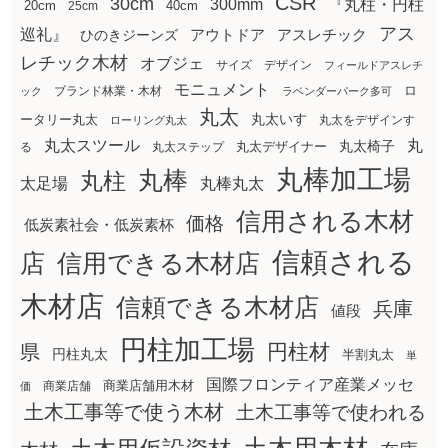
CSR
30cm
300mm
『丸柱・円柱
20cm
25cm
40cm
アス
巡礼』
アウトドア
ひのきジーンズ
アスレチック
レチック木材
オブジェ
サイズ
デザイン
フィールドアスレチ
モニュメント
ロ
ブランド林業・木材
ック
ラベンダーパーク多可
丸太
丸太いす
ータリー丸太
丸太をデザインす
ローリング丸太
丸太スツール
丸
丸太椅子
る
丸太ステップ
丸太デザイナー
丸棒加工場
丸棒
丸柱
太足場
丸棒丸太
信用される木材
価格
低炭素社会・低炭素杯
信頼される
店
信用できる木材店
木材店
信頼できる木材店
兵庫
値段
円柱加工場
円柱材
県
円柱丸太
半割丸太
単
国際フロンティア産業メッセ
商業店舗用木材
商業店舗
価
土木工事等で使う木材
土木工事等で使われる