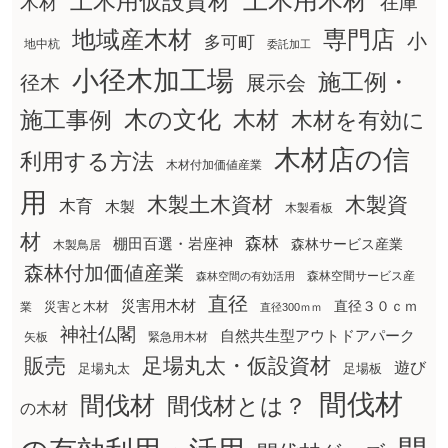
土木用木材
土木用仮設資材
在庫
木材
地域産木材
専門店
小
多可町
地中杭
委託加工
小径木加工場
施工例・
径木
展示会
木の文化
木材
施工事例
木材を有効に
木材店の信
利用する方法
木材付加価値産業
用
木製土木資材
木製資
木育
木製
木製看板
材
森林
棚田百選・岩座神
森林サービス産業
木製鳥居
森林付加価値産業
森林空間サービス産
森林空間の有効活用
直径
災害用木材
直径３０ｃｍ
災害と木材
業
直径300ｍｍ
神社仏閣
自然共生型アウトドアパーク
矢板
緊急用木材
販売
足場丸太・仮設資材
遊び
足場丸太
足場板
間伐材
間伐材
間伐材とは？
の木材