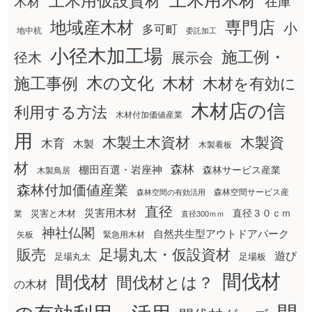
土木用木材
土木用仮設資材
在庫
木材
地域産木材
専門店
小
多可町
地中杭
委託加工
小径木加工場
施工例・
径木
展示会
木の文化
木材
施工事例
木材を有効に
木材店の信
利用する方法
木材付加価値産業
用
木製土木資材
木製資
木育
木製
木製看板
材
森林
棚田百選・岩座神
森林サービス産業
木製鳥居
森林付加価値産業
森林空間サービス産
森林空間の有効活用
直径
災害用木材
直径３０ｃｍ
災害と木材
業
直径300ｍｍ
神社仏閣
自然共生型アウトドアパーク
矢板
緊急用木材
販売
足場丸太・仮設資材
遊び
足場丸太
足場板
間伐材
間伐材
間伐材とは？
の木材