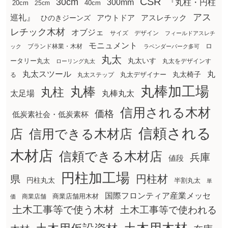
CSR
30cm
300mm
『丸柱・円柱
20cm
25cm
40cm
アス
巡礼』
アウトドア
ひのきジーンズ
アスレチック
レチック木材
オブジェ
サイズ
デザイン
フィールドアスレチ
モニュメント
ロ
ブランド林業・木材
ック
ラベンダーパーク多可
丸太
丸太いす
ータリー丸太
丸太をデザインす
ローリング丸太
丸太スツール
丸
丸太椅子
る
丸太ステップ
丸太デザイナー
丸棒加工場
丸棒
丸柱
太足場
丸棒丸太
信用される木材
価格
低炭素社会・低炭素杯
信頼される
店
信用できる木材店
木材店
信頼できる木材店
兵庫
値段
円柱加工場
円柱材
県
円柱丸太
半割丸太
単
国際フロンティア産業メッセ
商業店舗用木材
商業店舗
価
土木工事等で使う木材
土木工事等で使われる