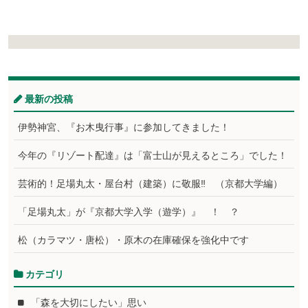
最新の投稿
伊勢神宮、『お木曳行事』に参加してきました！
今年の『リゾート配達』は「富士山が見えるところ」でした！
芸術的！足場丸太・屋台村（建築）に敬服‼ （京都大学編）
「足場丸太」が『京都大学入学（遊学）』 ！ ？
松（カラマツ・唐松）・原木の在庫確保を強化中です
カテゴリ
「森を大切にしたい」思い