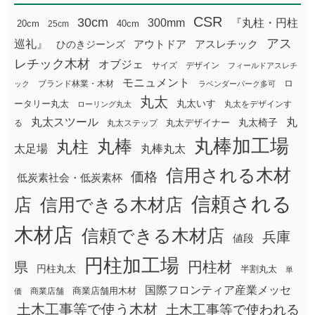
CSR
30cm
300mm
『丸柱・円柱
20cm
25cm
40cm
アス
巡礼』
アウトドア
ひのきジーンズ
アスレチック
レチック木材
オブジェ
サイズ
デザイン
フィールドアスレチ
モニュメント
ロ
ブランド林業・木材
ック
ラベンダーパーク多可
丸太
丸太いす
ータリー丸太
丸太をデザインす
ローリング丸太
丸太スツール
丸
丸太椅子
る
丸太ステップ
丸太デザイナー
丸棒加工場
丸棒
丸柱
太足場
丸棒丸太
信用される木材
価格
低炭素社会・低炭素杯
信頼される
店
信用できる木材店
木材店
信頼できる木材店
兵庫
値段
円柱加工場
円柱材
県
円柱丸太
半割丸太
単
国際フロンティア産業メッセ
商業店舗用木材
商業店舗
価
土木工事等で使う木材
土木工事等で使われる