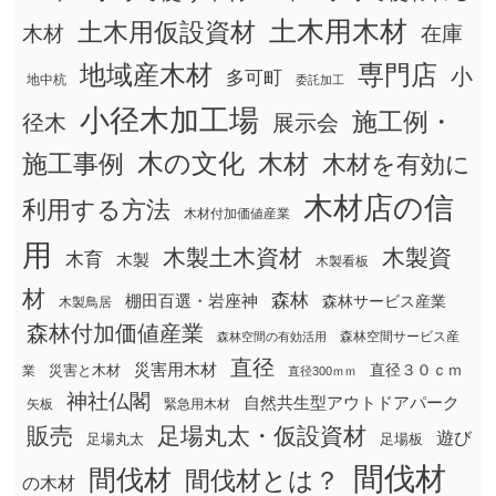
土木用木材
土木用仮設資材
在庫
木材
地域産木材
専門店
小
多可町
地中杭
委託加工
小径木加工場
施工例・
径木
展示会
木の文化
木材
施工事例
木材を有効に
木材店の信
利用する方法
木材付加価値産業
用
木製土木資材
木製資
木育
木製
木製看板
材
森林
棚田百選・岩座神
森林サービス産業
木製鳥居
森林付加価値産業
森林空間サービス産
森林空間の有効活用
直径
災害用木材
直径３０ｃｍ
災害と木材
業
直径300ｍｍ
神社仏閣
自然共生型アウトドアパーク
矢板
緊急用木材
販売
足場丸太・仮設資材
遊び
足場丸太
足場板
間伐材
間伐材
間伐材とは？
の木材