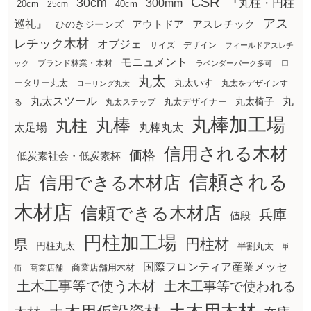
CSR
30cm
300mm
『丸柱・円柱
20cm
25cm
40cm
アス
巡礼』
アウトドア
ひのきジーンズ
アスレチック
レチック木材
オブジェ
サイズ
デザイン
フィールドアスレチ
モニュメント
ロ
ブランド林業・木材
ック
ラベンダーパーク多可
丸太
丸太いす
ータリー丸太
丸太をデザインす
ローリング丸太
丸太スツール
丸
丸太椅子
る
丸太ステップ
丸太デザイナー
丸棒加工場
丸棒
丸柱
太足場
丸棒丸太
信用される木材
価格
低炭素社会・低炭素杯
信頼される
店
信用できる木材店
木材店
信頼できる木材店
兵庫
値段
円柱加工場
円柱材
県
円柱丸太
半割丸太
単
国際フロンティア産業メッセ
商業店舗用木材
商業店舗
価
土木工事等で使う木材
土木工事等で使われる