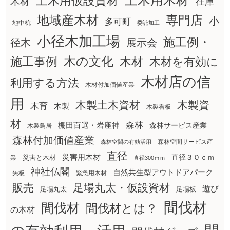
土木用木材
土木用仮設資材
在庫
木材
地域産木材
専門店
小
多可町
地中杭
委託加工
小径木加工場
施工例・
径木
展示会
木の文化
木材
施工事例
木材を有効に
木材店の信
利用する方法
木材付加価値産業
用
木製土木資材
木製資
木育
木製
木製看板
材
森林
棚田百選・岩座神
森林サービス産業
木製鳥居
森林付加価値産業
森林空間サービス産
森林空間の有効活用
直径
災害用木材
直径３０ｃｍ
災害と木材
業
直径300ｍｍ
神社仏閣
自然共生型アウトドアパーク
矢板
緊急用木材
販売
足場丸太・仮設資材
遊び
足場丸太
足場板
間伐材
間伐材
間伐材とは？
の木材