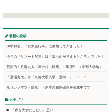
最新の投稿
伊勢神宮、『お木曳行事』に参加してきました！
今年の『リゾート配達』は「富士山が見えるところ」でした！
芸術的！足場丸太・屋台村（建築）に敬服‼ （京都大学編）
「足場丸太」が『京都大学入学（遊学）』 ！ ？
松（カラマツ・唐松）・原木の在庫確保を強化中です
カテゴリ
「森を大切にしたい」思い