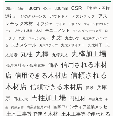
CSR
30cm
300mm
『丸柱・円柱
20cm
25cm
40cm
アス
巡礼』
アウトドア
ひのきジーンズ
アスレチック
レチック木材
オブジェ
サイズ
デザイン
フィールドアスレチ
モニュメント
ロ
ブランド林業・木材
ック
ラベンダーパーク多可
丸太
丸太いす
ータリー丸太
丸太をデザインす
ローリング丸太
丸太スツール
丸
丸太椅子
る
丸太ステップ
丸太デザイナー
丸棒加工場
丸棒
丸柱
太足場
丸棒丸太
信用される木材
価格
低炭素社会・低炭素杯
信頼される
店
信用できる木材店
木材店
信頼できる木材店
兵庫
値段
円柱加工場
円柱材
県
円柱丸太
半割丸太
単
国際フロンティア産業メッセ
商業店舗用木材
商業店舗
価
土木工事等で使う木材
土木工事等で使われる