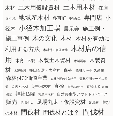
土木用木材
土木用仮設資材
在庫
木材
地域産木材
専門店
小
多可町
地中杭
委託加工
小径木加工場
施工例・
径木
展示会
木の文化
木材
施工事例
木材を有効に
木材店の信
利用する方法
木材付加価値産業
用
木製土木資材
木製資
木育
木製
木製看板
材
森林
棚田百選・岩座神
森林サービス産業
木製鳥居
森林付加価値産業
森林空間サービス産
森林空間の有効活用
直径
災害用木材
直径３０ｃｍ
災害と木材
業
直径300ｍｍ
神社仏閣
自然共生型アウトドアパーク
矢板
緊急用木材
販売
足場丸太・仮設資材
遊び
足場丸太
足場板
間伐材
間伐材
間伐材とは？
の木材