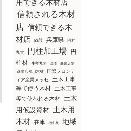
用できる木材店
信頼される木材
店
信頼できる木
材店
兵庫県
値段
円柱
円柱加工場
円
丸太
柱材
半割丸太
商業店舗
単価
国際フロンテ
商業店舗用木材
土木工事
ィア産業メッセ
等で使う木材
土木工事
土木
等で使われる木材
土木用
用仮設資材
木材
地域
在庫
地中杭