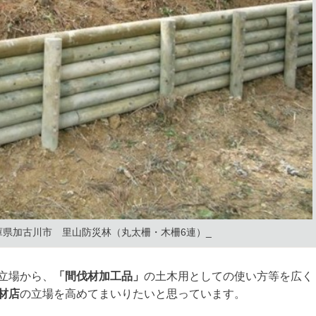
庫県加古川市 里山防災林（丸太柵・木柵6連）_
立場から、
「間伐材加工品」
の土木用としての使い方等を広く
材店
の立場を高めてまいりたいと思っています。