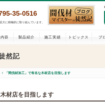
795-35-0516
拡大に積極的に取り組んでいます。
業内容
製品紹介
施工実績
トピックス
ブ
徒然記
「間伐材加工」で有名な木材店を目指します
な木材店を目指します