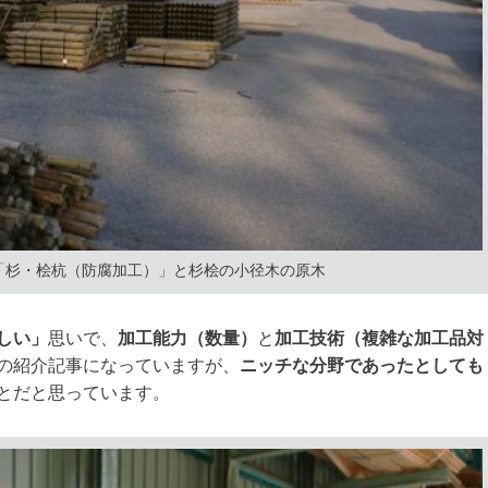
「杉・桧杭（防腐加工）」と杉桧の小径木の原木
しい」
思いで、
加工能力（数量）
と
加工技術（複雑な加工品対
の紹介記事になっていますが、
ニッチな分野であったとしても
とだと思っています。