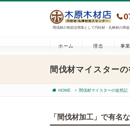
0
間伐材の有効活用策として円柱材・丸棒材の用途
ホーム
理念
事
間伐材マイスターの
HOME
間伐材マイスターの徒然記
「間伐材加工」で有名