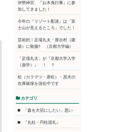
伊勢神宮、『お木曳行事』に参
加してきました！
今年の『リゾート配達』は「富
士山が見えるところ」でした！
芸術的！足場丸太・屋台村（建
築）に敬服‼ （京都大学編）
「足場丸太」が『京都大学入学
（遊学）』 ！ ？
松（カラマツ・唐松）・原木の
在庫確保を強化中です
カテゴリ
「森を大切にしたい」思い
『丸柱・円柱巡礼』