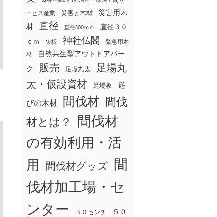
森林空間サ
森林空間の有効活用
災害用木
災害と木材
ービス産業
直径
材
直径３０
直径300ｍｍ
神社仏閣
ｃｍ
矢板
緊急用木
自然共生型アウトドアパー
材
販売
足場丸
ク
足場丸太
太・仮設資材
遊
足場板
間伐材
間伐
びの木材
間伐材
材とは？
の有効利用・活
間
用
間伐材グッズ
伐材加工場・セ
ンター
５０
３０センチ