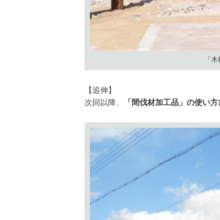
「木
【追伸】
次回以降、
「間伐材加工品」の使い方