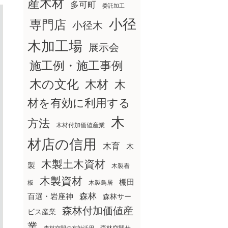
産木材
多可町
委託加工
小径
専門店
小径木
木加工場
展示会
施工例・施工事例
木の文化
木材
木
材を有効に利用する
木
方法
木材付加価値産業
材店の信用
木育
木
木製土木資材
製
木製看
木製資材
棚田
板
木製鳥居
森林
百選・岩座神
森林サー
森林付加価値産
ビス産業
業