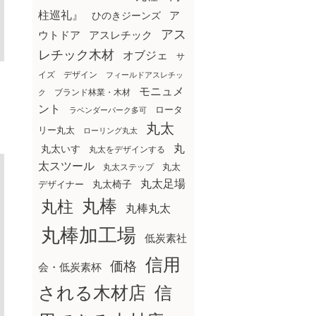
柱巡礼』
ア
ひのきジーンズ
アス
ウトドア
アスレチック
レチック木材
オブジェ
サ
イズ
デザイン
フィールドアスレチッ
モニュメ
ブランド林業・木材
ク
ント
ロータ
ラベンダーパーク多可
丸太
リー丸太
ローリング丸太
丸
丸太いす
丸太をデザインする
太スツール
丸太ステップ
丸太
丸太足場
丸太椅子
デザイナー
丸棒
丸柱
丸棒丸太
丸棒加工場
低炭素社
信用
価格
会・低炭素杯
される木材店
信