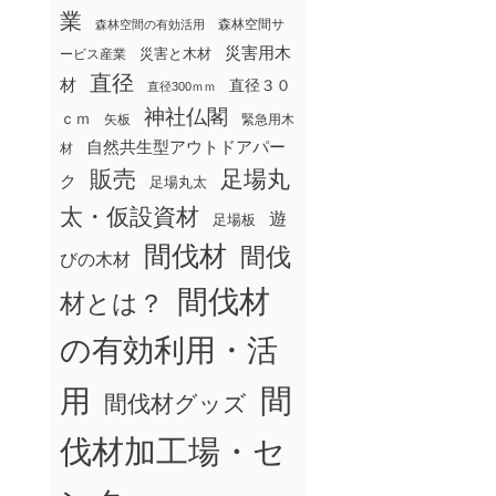
業
森林空間サ
森林空間の有効活用
災害用木
災害と木材
ービス産業
直径
材
直径３０
直径300ｍｍ
神社仏閣
ｃｍ
矢板
緊急用木
自然共生型アウトドアパー
材
販売
足場丸
ク
足場丸太
太・仮設資材
遊
足場板
間伐材
間伐
びの木材
間伐材
材とは？
の有効利用・活
間
用
間伐材グッズ
伐材加工場・セ