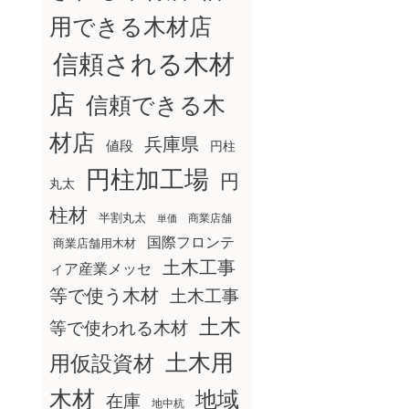
用できる木材店
信頼される木材
店
信頼できる木
材店
兵庫県
値段
円柱
円柱加工場
円
丸太
柱材
半割丸太
商業店舗
単価
国際フロンテ
商業店舗用木材
土木工事
ィア産業メッセ
等で使う木材
土木工事
土木
等で使われる木材
土木用
用仮設資材
木材
地域
在庫
地中杭