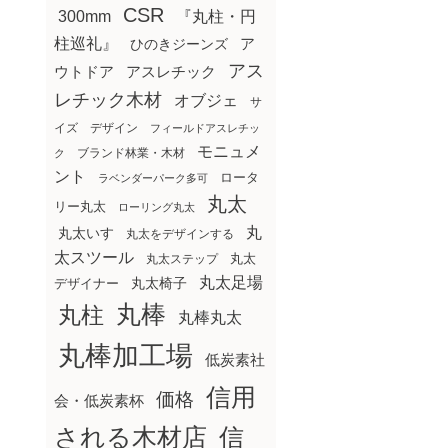
CSR
300mm
『丸柱・円
柱巡礼』
ア
ひのきジーンズ
アス
ウトドア
アスレチック
レチック木材
オブジェ
サ
イズ
デザイン
フィールドアスレチッ
モニュメ
ブランド林業・木材
ク
ント
ロータ
ラベンダーパーク多可
丸太
リー丸太
ローリング丸太
丸
丸太いす
丸太をデザインする
太スツール
丸太ステップ
丸太
丸太足場
丸太椅子
デザイナー
丸棒
丸柱
丸棒丸太
丸棒加工場
低炭素社
信用
価格
会・低炭素杯
される木材店
信