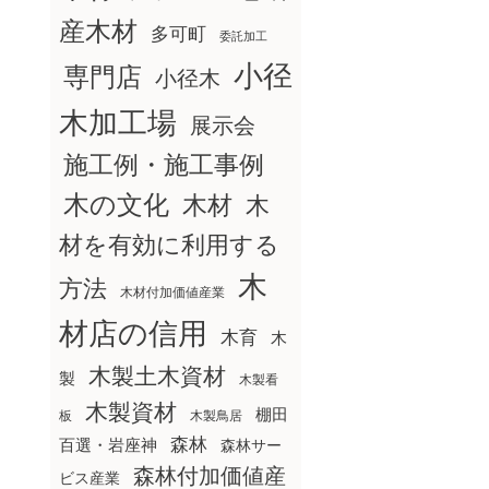
産木材
多可町
委託加工
小径
専門店
小径木
木加工場
展示会
施工例・施工事例
木の文化
木材
木
材を有効に利用する
木
方法
木材付加価値産業
材店の信用
木育
木
木製土木資材
製
木製看
木製資材
棚田
板
木製鳥居
森林
百選・岩座神
森林サー
森林付加価値産
ビス産業