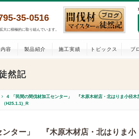
795-35-0516
拡大に積極的に取り組んでいます。
業内容
製品紹介
施工実績
トピックス
ブ
徒然記
４ 「民間の間伐材加工センター」 『木原木材店・北はりま小径木
（H25.1.1)_R
センター」 『木原木材店・北はりま小