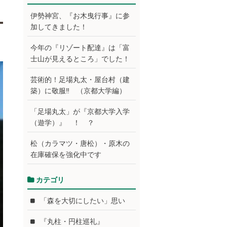
伊勢神宮、『お木曳行事』に参
加してきました！
今年の『リゾート配達』は「富
士山が見えるところ」でした！
芸術的！足場丸太・屋台村（建
築）に敬服‼ （京都大学編）
「足場丸太」が『京都大学入学
（遊学）』 ！ ？
松（カラマツ・唐松）・原木の
在庫確保を強化中です
カテゴリ
「森を大切にしたい」思い
『丸柱・円柱巡礼』