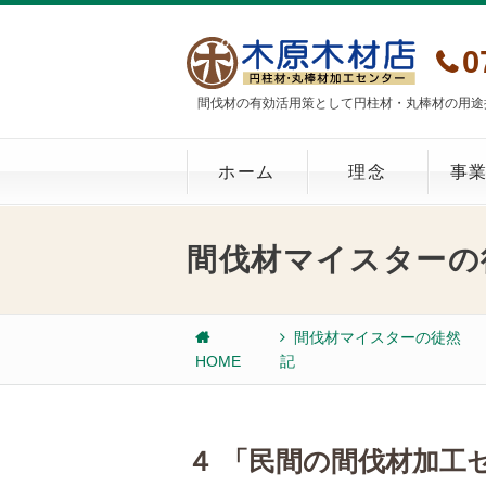
0
間伐材の有効活用策として円柱材・丸棒材の用途
ホーム
理念
事
間伐材マイスターの
間伐材マイスターの徒然
HOME
記
４ 「民間の間伐材加工