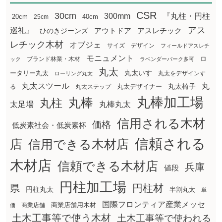
CSR
30cm
300mm
『丸柱・円柱
20cm
25cm
40cm
アス
巡礼』
アウトドア
ひのきジーンズ
アスレチック
レチック木材
オブジェ
サイズ
デザイン
フィールドアスレチ
モニュメント
ロ
ブランド林業・木材
ック
ラベンダーパーク多可
丸太
丸太いす
ータリー丸太
丸太をデザインす
ローリング丸太
丸太スツール
丸
丸太椅子
る
丸太ステップ
丸太デザイナー
丸棒加工場
丸棒
丸柱
太足場
丸棒丸太
信用される木材
価格
低炭素社会・低炭素杯
信頼される
店
信用できる木材店
木材店
信頼できる木材店
兵庫
値段
円柱加工場
円柱材
県
円柱丸太
半割丸太
単
国際フロンティア産業メッセ
商業店舗用木材
商業店舗
価
土木工事等で使う木材
土木工事等で使われる