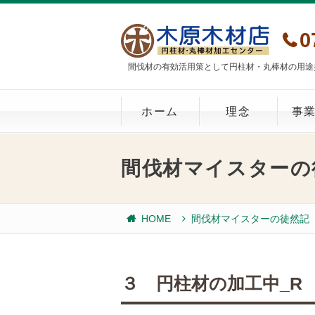
0
間伐材の有効活用策として円柱材・丸棒材の用途
ホーム
理念
事
間伐材マイスターの
HOME
間伐材マイスターの徒然記
３ 円柱材の加工中_R