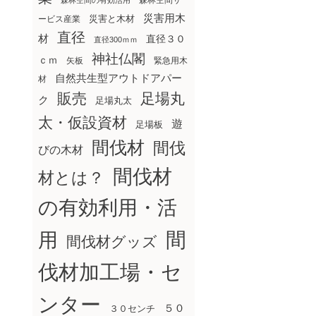
森林空間サ
森林空間の有効活用
災害用木
災害と木材
ービス産業
直径
材
直径３０
直径300ｍｍ
神社仏閣
ｃｍ
矢板
緊急用木
自然共生型アウトドアパー
材
販売
足場丸
ク
足場丸太
太・仮設資材
遊
足場板
間伐材
間伐
びの木材
間伐材
材とは？
の有効利用・活
間
用
間伐材グッズ
伐材加工場・セ
ンター
５０
３０センチ