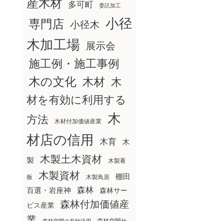
産木材
多可町
委託加工
小径
専門店
小径木
木加工場
展示会
施工例・施工事例
木の文化
木材
木
材を有効に利用する
木
方法
木材付加価値産業
材店の信用
木育
木
木製土木資材
製
木製看
木製資材
棚田
板
木製鳥居
森林
百選・岩座神
森林サー
森林付加価値産
ビス産業
業