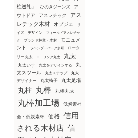
柱巡礼』
ア
ひのきジーンズ
アス
ウトドア
アスレチック
レチック木材
オブジェ
サ
イズ
デザイン
フィールドアスレチッ
モニュメ
ブランド林業・木材
ク
ント
ロータ
ラベンダーパーク多可
丸太
リー丸太
ローリング丸太
丸
丸太いす
丸太をデザインする
太スツール
丸太ステップ
丸太
丸太足場
丸太椅子
デザイナー
丸棒
丸柱
丸棒丸太
丸棒加工場
低炭素社
信用
価格
会・低炭素杯
される木材店
信