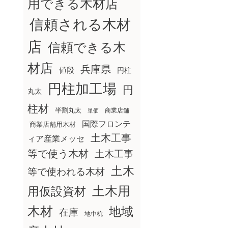
用できる木材店
信頼される木材
店
信頼できる木
材店
兵庫県
値段
円柱
円柱加工場
円
丸太
柱材
半割丸太
商業店舗
単価
国際フロンテ
商業店舗用木材
土木工事
ィア産業メッセ
等で使う木材
土木工事
土木
等で使われる木材
土木用
用仮設資材
木材
地域
在庫
地中杭