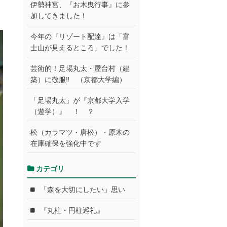
伊勢神宮、『お木曳行事』に参
加してきました！
今年の『リゾート配達』は「富
士山が見えるところ」でした！
芸術的！足場丸太・屋台村（建
築）に敬服‼ （京都大学編）
「足場丸太」が『京都大学入学
（遊学）』 ！ ？
松（カラマツ・唐松）・原木の
在庫確保を強化中です
カテゴリ
「森を大切にしたい」思い
『丸柱・円柱巡礼』