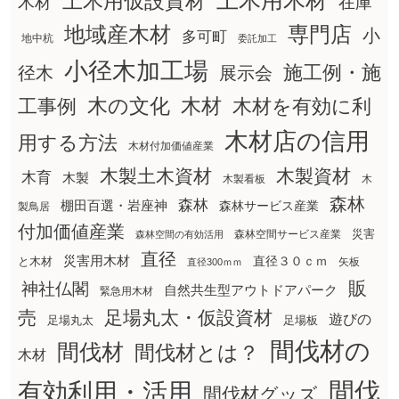
土木用木材
土木用仮設資材
在庫
木材
地域産木材
専門店
小
多可町
地中杭
委託加工
小径木加工場
施工例・施
径木
展示会
木の文化
工事例
木材
木材を有効に利
木材店の信用
用する方法
木材付加価値産業
木製土木資材
木製資材
木育
木製
木製看板
木
森林
森林
棚田百選・岩座神
森林サービス産業
製鳥居
付加価値産業
災害
森林空間サービス産業
森林空間の有効活用
直径
災害用木材
直径３０ｃｍ
と木材
矢板
直径300ｍｍ
販
神社仏閣
自然共生型アウトドアパーク
緊急用木材
売
足場丸太・仮設資材
遊びの
足場丸太
足場板
間伐材の
間伐材
間伐材とは？
木材
間伐
有効利用・活用
間伐材グッズ