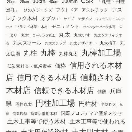
CSR
30cm
300mm
『丸柱・円柱
20cm
25cm
40cm
アス
巡礼』
アウトドア
ひのきジーンズ
アスレチック
レチック木材
オブジェ
サイズ
デザイン
フィールドアスレチ
モニュメント
ロ
ブランド林業・木材
ック
ラベンダーパーク多可
丸太
丸太いす
ータリー丸太
丸太をデザインす
ローリング丸太
丸太スツール
丸
丸太椅子
る
丸太ステップ
丸太デザイナー
丸棒加工場
丸棒
丸柱
太足場
丸棒丸太
信用される木材
価格
低炭素社会・低炭素杯
信頼される
店
信用できる木材店
木材店
信頼できる木材店
兵庫
値段
円柱加工場
円柱材
県
円柱丸太
半割丸太
単
国際フロンティア産業メッセ
商業店舗用木材
商業店舗
価
土木工事等で使う木材
土木工事等で使われる