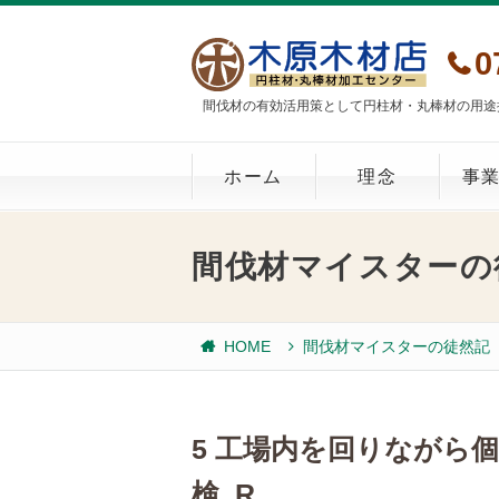
0
間伐材の有効活用策として円柱材・丸棒材の用途
ホーム
理念
事
間伐材マイスターの
HOME
間伐材マイスターの徒然記
5 工場内を回りながら
検_R