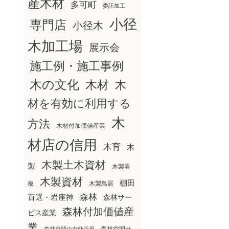
産木材
多可町
委託加工
小径
専門店
小径木
木加工場
展示会
施工例・施工事例
木の文化
木材
木
材を有効に利用する
木
方法
木材付加価値産業
材店の信用
木育
木
木製土木資材
製
木製看
木製資材
棚田
板
木製鳥居
森林
百選・岩座神
森林サー
森林付加価値産
ビス産業
業