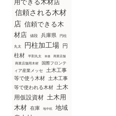
用できる木材店
信頼される木材
店
信頼できる木
材店
兵庫県
値段
円柱
円柱加工場
円
丸太
柱材
半割丸太
商業店舗
単価
国際フロンテ
商業店舗用木材
土木工事
ィア産業メッセ
等で使う木材
土木工事
土木
等で使われる木材
土木用
用仮設資材
木材
地域
在庫
地中杭