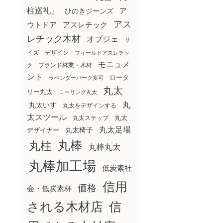
柱巡礼』
ア
ひのきジーンズ
アス
ウトドア
アスレチック
レチック木材
オブジェ
サ
イズ
デザイン
フィールドアスレチッ
モニュメ
ブランド林業・木材
ク
ント
ロータ
ラベンダーパーク多可
丸太
リー丸太
ローリング丸太
丸
丸太いす
丸太をデザインする
太スツール
丸太ステップ
丸太
丸太足場
丸太椅子
デザイナー
丸棒
丸柱
丸棒丸太
丸棒加工場
低炭素社
信用
価格
会・低炭素杯
される木材店
信