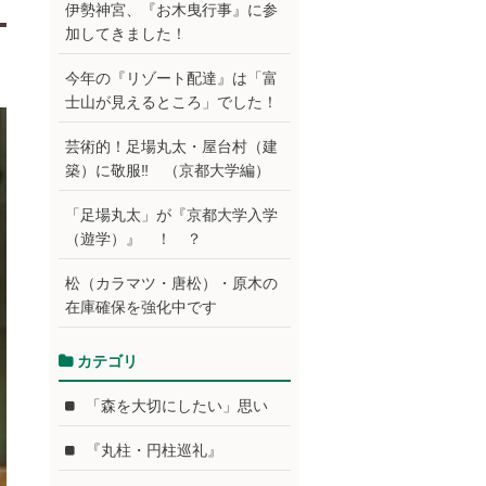
伊勢神宮、『お木曳行事』に参
加してきました！
今年の『リゾート配達』は「富
士山が見えるところ」でした！
芸術的！足場丸太・屋台村（建
築）に敬服‼ （京都大学編）
「足場丸太」が『京都大学入学
（遊学）』 ！ ？
松（カラマツ・唐松）・原木の
在庫確保を強化中です
カテゴリ
「森を大切にしたい」思い
『丸柱・円柱巡礼』