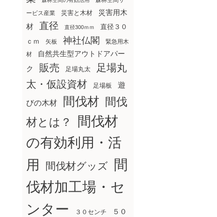
森林空間サ
森林空間の有効活用
災害用木
災害と木材
ービス産業
直径
材
直径３０
直径300ｍｍ
神社仏閣
ｃｍ
矢板
緊急用木
自然共生型アウトドアパー
材
販売
足場丸
ク
足場丸太
太・仮設資材
遊
足場板
間伐材
間伐
びの木材
間伐材
材とは？
の有効利用・活
間
用
間伐材グッズ
伐材加工場・セ
ンター
５０
３０センチ