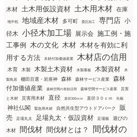
土木用木材
土木用仮設資材
在庫
木材
地域産木材
専門店
小
多可町
地中杭
委託加工
小径木加工場
施工例・施
径木
展示会
木の文化
工事例
木材
木材を有効に利
木材店の信用
用する方法
木材付加価値産業
木製土木資材
木製資材
木育
木製
木製看板
木
森林
森林
棚田百選・岩座神
森林サービス産業
製鳥居
付加価値産業
災害
森林空間サービス産業
森林空間の有効活用
直径
災害用木材
直径３０ｃｍ
と木材
矢板
直径300ｍｍ
販
神社仏閣
自然共生型アウトドアパーク
緊急用木材
売
足場丸太・仮設資材
遊びの
足場丸太
足場板
間伐材の
間伐材
間伐材とは？
木材