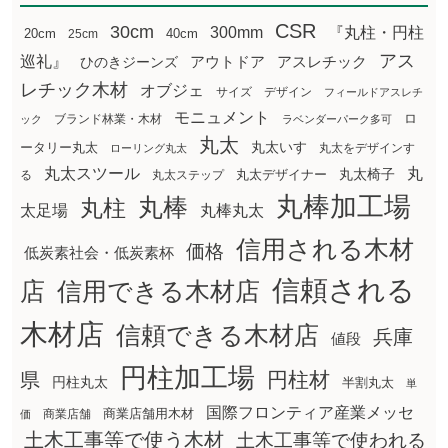
CSR
30cm
300mm
『丸柱・円柱
20cm
25cm
40cm
アス
巡礼』
アウトドア
ひのきジーンズ
アスレチック
レチック木材
オブジェ
サイズ
デザイン
フィールドアスレチ
モニュメント
ロ
ブランド林業・木材
ック
ラベンダーパーク多可
丸太
丸太いす
ータリー丸太
丸太をデザインす
ローリング丸太
丸太スツール
丸
丸太椅子
る
丸太ステップ
丸太デザイナー
丸棒加工場
丸棒
丸柱
太足場
丸棒丸太
信用される木材
価格
低炭素社会・低炭素杯
信頼される
店
信用できる木材店
木材店
信頼できる木材店
兵庫
値段
円柱加工場
円柱材
県
円柱丸太
半割丸太
単
国際フロンティア産業メッセ
商業店舗用木材
商業店舗
価
土木工事等で使う木材
土木工事等で使われる