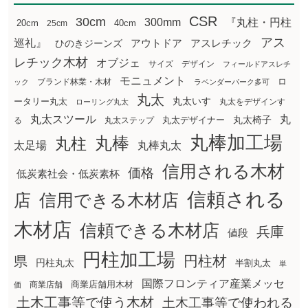
CSR
30cm
300mm
『丸柱・円柱
20cm
25cm
40cm
アス
巡礼』
アウトドア
ひのきジーンズ
アスレチック
レチック木材
オブジェ
サイズ
デザイン
フィールドアスレチ
モニュメント
ロ
ブランド林業・木材
ック
ラベンダーパーク多可
丸太
丸太いす
ータリー丸太
丸太をデザインす
ローリング丸太
丸太スツール
丸
丸太椅子
る
丸太ステップ
丸太デザイナー
丸棒加工場
丸棒
丸柱
太足場
丸棒丸太
信用される木材
価格
低炭素社会・低炭素杯
信頼される
店
信用できる木材店
木材店
信頼できる木材店
兵庫
値段
円柱加工場
円柱材
県
円柱丸太
半割丸太
単
国際フロンティア産業メッセ
商業店舗用木材
商業店舗
価
土木工事等で使う木材
土木工事等で使われる