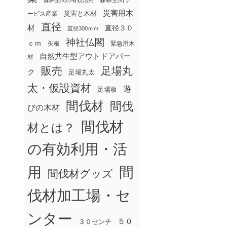
森林空間サ
森林空間の有効活用
災害用木
災害と木材
ービス産業
直径
材
直径３０
直径300ｍｍ
神社仏閣
ｃｍ
矢板
緊急用木
自然共生型アウトドアパー
材
販売
足場丸
ク
足場丸太
太・仮設資材
遊
足場板
間伐材
間伐
びの木材
間伐材
材とは？
の有効利用・活
間
用
間伐材グッズ
伐材加工場・セ
ンター
５０
３０センチ