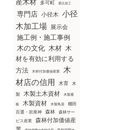
産木材
多可町
委託加工
小径
専門店
小径木
木加工場
展示会
施工例・施工事例
木の文化
木材
木
材を有効に利用する
木
方法
木材付加価値産業
材店の信用
木育
木
木製土木資材
製
木製看
木製資材
棚田
板
木製鳥居
森林
百選・岩座神
森林サー
森林付加価値産
ビス産業
業