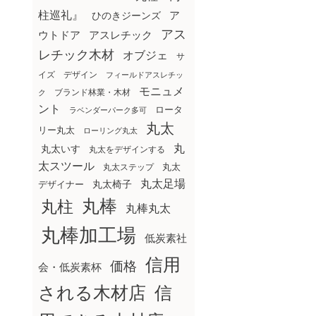
柱巡礼』
ア
ひのきジーンズ
アス
ウトドア
アスレチック
レチック木材
オブジェ
サ
イズ
デザイン
フィールドアスレチッ
モニュメ
ブランド林業・木材
ク
ント
ロータ
ラベンダーパーク多可
丸太
リー丸太
ローリング丸太
丸
丸太いす
丸太をデザインする
太スツール
丸太ステップ
丸太
丸太足場
丸太椅子
デザイナー
丸棒
丸柱
丸棒丸太
丸棒加工場
低炭素社
信用
価格
会・低炭素杯
される木材店
信