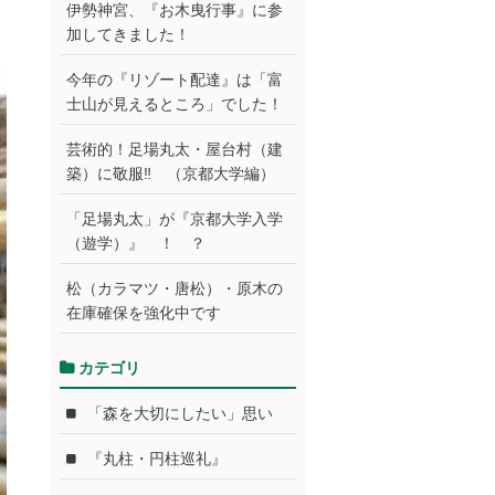
伊勢神宮、『お木曳行事』に参
加してきました！
今年の『リゾート配達』は「富
士山が見えるところ」でした！
芸術的！足場丸太・屋台村（建
築）に敬服‼ （京都大学編）
「足場丸太」が『京都大学入学
（遊学）』 ！ ？
松（カラマツ・唐松）・原木の
在庫確保を強化中です
カテゴリ
「森を大切にしたい」思い
『丸柱・円柱巡礼』