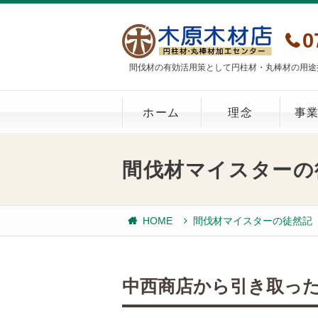
0
間伐材の有効活用策として円柱材・丸棒材の用途
ホーム
理念
事
間伐材マイスターの
HOME
間伐材マイスターの徒然記
中西商店から引き取った「