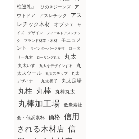
柱巡礼』
ア
ひのきジーンズ
アス
ウトドア
アスレチック
レチック木材
オブジェ
サ
イズ
デザイン
フィールドアスレチッ
モニュメ
ブランド林業・木材
ク
ント
ロータ
ラベンダーパーク多可
丸太
リー丸太
ローリング丸太
丸
丸太いす
丸太をデザインする
太スツール
丸太ステップ
丸太
丸太足場
丸太椅子
デザイナー
丸棒
丸柱
丸棒丸太
丸棒加工場
低炭素社
信用
価格
会・低炭素杯
される木材店
信