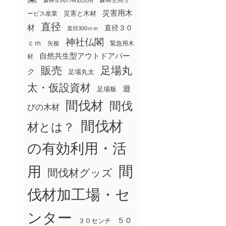
森林空間サ
森林空間の有効活用
災害用木
災害と木材
ービス産業
直径
材
直径３０
直径300ｍｍ
神社仏閣
ｃｍ
矢板
緊急用木
自然共生型アウトドアパー
材
販売
足場丸
ク
足場丸太
太・仮設資材
遊
足場板
間伐材
間伐
びの木材
間伐材
材とは？
の有効利用・活
間
用
間伐材グッズ
伐材加工場・セ
ンター
５０
３０センチ