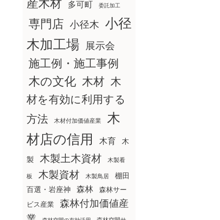
産木材
多可町
委託加工
小径
専門店
小径木
木加工場
展示会
施工例・施工事例
木の文化
木材
木
材を有効に利用する
木
方法
木材付加価値産業
材店の信用
木育
木
木製土木資材
製
木製看
木製資材
棚田
板
木製鳥居
森林
百選・岩座神
森林サー
森林付加価値産
ビス産業
業