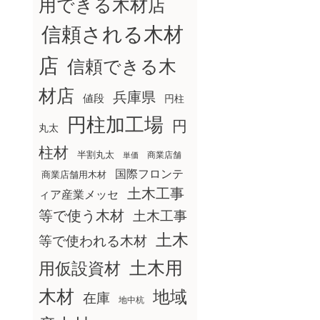
用できる木材店
信頼される木材
店
信頼できる木
材店
兵庫県
値段
円柱
円柱加工場
円
丸太
柱材
半割丸太
商業店舗
単価
国際フロンテ
商業店舗用木材
土木工事
ィア産業メッセ
等で使う木材
土木工事
土木
等で使われる木材
土木用
用仮設資材
木材
地域
在庫
地中杭