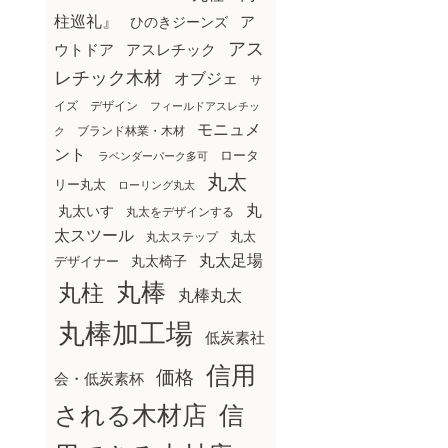
柱巡礼』
ア
ひのきジーンズ
アス
ウトドア
アスレチック
レチック木材
オブジェ
サ
イズ
デザイン
フィールドアスレチッ
モニュメ
ブランド林業・木材
ク
ント
ロータ
ラベンダーパーク多可
丸太
リー丸太
ローリング丸太
丸
丸太いす
丸太をデザインする
太スツール
丸太ステップ
丸太
丸太足場
丸太椅子
デザイナー
丸棒
丸柱
丸棒丸太
丸棒加工場
低炭素社
信用
価格
会・低炭素杯
される木材店
信