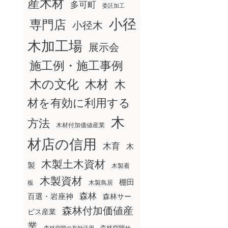
産木材
多可町
委託加工
小径
専門店
小径木
木加工場
展示会
施工例・施工事例
木の文化
木材
木
材を有効に利用する
木
方法
木材付加価値産業
材店の信用
木育
木
木製土木資材
製
木製看
木製資材
棚田
板
木製鳥居
森林
百選・岩座神
森林サー
森林付加価値産
ビス産業
業