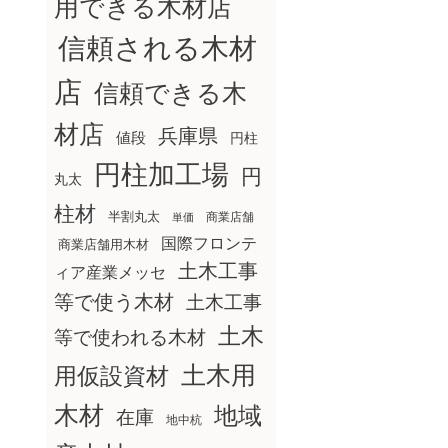
用できる木材店
信頼される木材
店
信頼できる木
材店
兵庫県
値段
円柱
円柱加工場
円
丸太
柱材
半割丸太
商業店舗
単価
国際フロンテ
商業店舗用木材
土木工事
ィア産業メッセ
等で使う木材
土木工事
土木
等で使われる木材
土木用
用仮設資材
木材
地域
在庫
地中杭