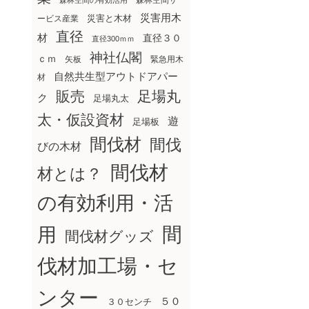
森林空間サ
森林空間の有効活用
災害用木
災害と木材
ービス産業
直径
材
直径３０
直径300ｍｍ
神社仏閣
ｃｍ
矢板
緊急用木
自然共生型アウトドアパー
材
販売
足場丸
ク
足場丸太
太・仮設資材
遊
足場板
間伐材
間伐
びの木材
間伐材
材とは？
の有効利用・活
間
用
間伐材グッズ
伐材加工場・セ
ンター
５０
３０センチ