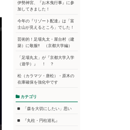
伊勢神宮、『お木曳行事』に参
加してきました！
今年の『リゾート配達』は「富
士山が見えるところ」でした！
芸術的！足場丸太・屋台村（建
築）に敬服‼ （京都大学編）
「足場丸太」が『京都大学入学
（遊学）』 ！ ？
松（カラマツ・唐松）・原木の
在庫確保を強化中です
カテゴリ
「森を大切にしたい」思い
『丸柱・円柱巡礼』