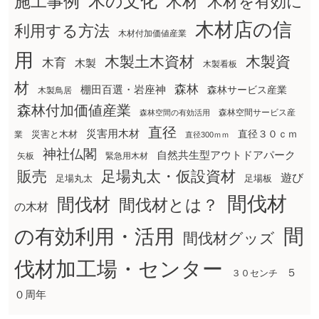
木の文化
木材
施工事例
木材を有効に
木材店の信
利用する方法
木材付加価値産業
用
木製土木資材
木製資
木育
木製
木製看板
材
森林
棚田百選・岩座神
森林サービス産業
木製鳥居
森林付加価値産業
森林空間サービス産
森林空間の有効活用
直径
災害用木材
直径３０ｃｍ
災害と木材
業
直径300ｍｍ
神社仏閣
自然共生型アウトドアパーク
矢板
緊急用木材
販売
足場丸太・仮設資材
遊び
足場丸太
足場板
間伐材
間伐材
間伐材とは？
の木材
間
の有効利用・活用
間伐材グッズ
伐材加工場・センター
５
３０センチ
０周年