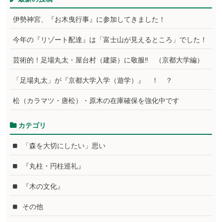
伊勢神宮、『お木曳行事』に参加してきました！
今年の『リゾート配達』は「富士山が見えるところ」でした！
芸術的！足場丸太・屋台村（建築）に敬服‼ （京都大学編）
「足場丸太」が『京都大学入学（遊学）』 ！ ？
松（カラマツ・唐松）・原木の在庫確保を強化中です
カテゴリ
「森を大切にしたい」思い
『丸柱・円柱巡礼』
『木の文化』
その他