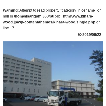
Warning
: Attempt to read property "category_nicename" on
null in
/home/isarigami368/public_html/www.kihara-
wood.jp/wp-content/themes/kihara-wood/single.php
on
line
17
2019/06/22