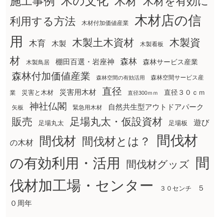
木の文化
木材
施工事例
木材を有効に
木材店の信
利用する方法
木材付加価値産業
用
木製土木資材
木製資
木育
木製
木製看板
材
森林
棚田百選・岩座神
森林サービス産業
木製鳥居
森林付加価値産業
森林空間サービス産
森林空間の有効活用
直径
災害用木材
直径３０ｃｍ
災害と木材
業
直径300ｍｍ
神社仏閣
自然共生型アウトドアパーク
矢板
緊急用木材
販売
足場丸太・仮設資材
遊び
足場丸太
足場板
間伐材
間伐材
間伐材とは？
の木材
間
の有効利用・活用
間伐材グッズ
伐材加工場・センター
５
３０センチ
０周年