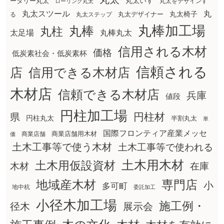
丸太いす
ータリー丸太
丸太をデザインす
ローリング丸太
丸太スツール
丸
丸太椅子
る
丸太ステップ
丸太デザイナー
丸棒加工場
丸棒
丸柱
太足場
丸棒丸太
信用される木材
価格
低炭素社会・低炭素杯
信頼される
店
信用できる木材店
木材店
信頼できる木材店
兵庫
値段
円柱加工場
円柱材
県
円柱丸太
半割丸太
単
国際フロンティア産業メッセ
商業店舗用木材
商業店舗
価
土木工事等で使う木材
土木工事等で使われる
土木用木材
土木用仮設資材
在庫
木材
地域産木材
専門店
小
多可町
地中杭
委託加工
小径木加工場
施工例・
径木
展示会