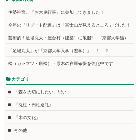
伊勢神宮、『お木曳行事』に参加してきました！
今年の『リゾート配達』は「富士山が見えるところ」でした！
芸術的！足場丸太・屋台村（建築）に敬服‼ （京都大学編）
「足場丸太」が『京都大学入学（遊学）』 ！ ？
松（カラマツ・唐松）・原木の在庫確保を強化中です
カテゴリ
「森を大切にしたい」思い
『丸柱・円柱巡礼』
『木の文化』
その他