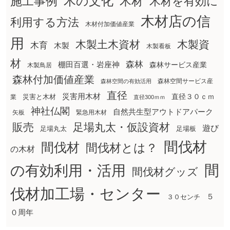
木の文化
木材
施工事例
木材を有効に
木材店の信
利用する方法
木材付加価値産業
用
木製土木資材
木製資
木育
木製
木製看板
材
森林
棚田百選・岩座神
森林サービス産業
木製鳥居
森林付加価値産業
森林空間サービス産
森林空間の有効活用
直径
災害用木材
直径３０ｃｍ
災害と木材
業
直径300ｍｍ
神社仏閣
自然共生型アウトドアパーク
矢板
緊急用木材
販売
足場丸太・仮設資材
遊び
足場丸太
足場板
間伐材
間伐材
間伐材とは？
の木材
間
の有効利用・活用
間伐材グッズ
伐材加工場・センター
５
３０センチ
０周年