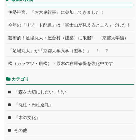
伊勢神宮、『お木曳行事』に参加してきました！
今年の『リゾート配達』は「富士山が見えるところ」でした！
芸術的！足場丸太・屋台村（建築）に敬服‼ （京都大学編）
「足場丸太」が『京都大学入学（遊学）』 ！ ？
松（カラマツ・唐松）・原木の在庫確保を強化中です
カテゴリ
「森を大切にしたい」思い
『丸柱・円柱巡礼』
『木の文化』
その他