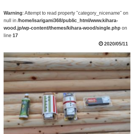
Warning
: Attempt to read property "category_nicename" on
null in
/home/isarigami368/public_html/www.kihara-
wood.jp/wp-content/themes/kihara-wood/single.php
on
line
17
2020/05/11