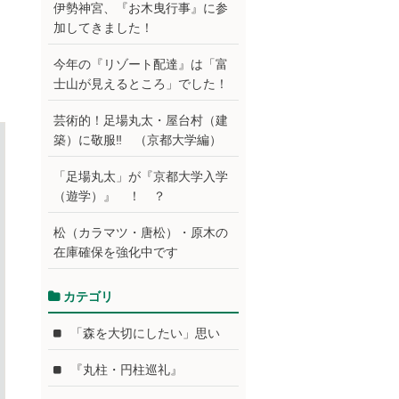
伊勢神宮、『お木曳行事』に参
加してきました！
今年の『リゾート配達』は「富
士山が見えるところ」でした！
芸術的！足場丸太・屋台村（建
築）に敬服‼ （京都大学編）
「足場丸太」が『京都大学入学
（遊学）』 ！ ？
松（カラマツ・唐松）・原木の
在庫確保を強化中です
カテゴリ
「森を大切にしたい」思い
『丸柱・円柱巡礼』