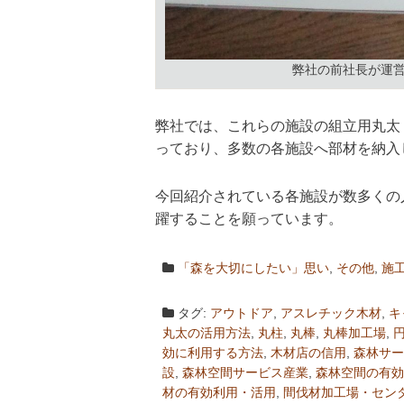
弊社の前社長が運営
弊社では、これらの施設の組立用丸太
っており、多数の各施設へ部材を納入
今回紹介されている各施設が数多くの
躍することを願っています。
「森を大切にしたい」思い
,
その他
,
施
タグ:
アウトドア
,
アスレチック木材
,
キ
丸太の活用方法
,
丸柱
,
丸棒
,
丸棒加工場
,
効に利用する方法
,
木材店の信用
,
森林サー
設
,
森林空間サービス産業
,
森林空間の有効
材の有効利用・活用
,
間伐材加工場・セン