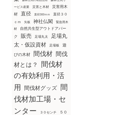
森林空間サ
森林空間の有効活用
災害用木
災害と木材
ービス産業
直径
材
直径３０
直径300ｍｍ
神社仏閣
ｃｍ
矢板
緊急用木
自然共生型アウトドアパー
材
販売
足場丸
ク
足場丸太
太・仮設資材
遊
足場板
間伐材
間伐
びの木材
間伐材
材とは？
の有効利用・活
間
用
間伐材グッズ
伐材加工場・セ
ンター
５０
３０センチ