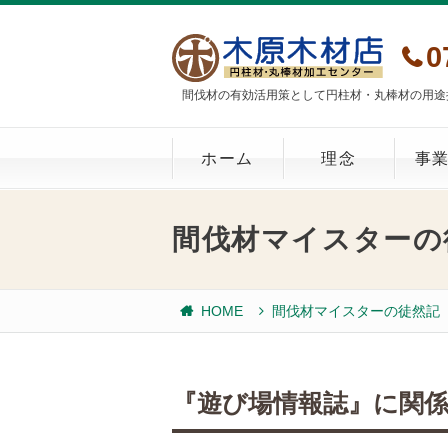
0
間伐材の有効活用策として円柱材・丸棒材の用途
ホーム
理念
事
間伐材マイスターの
HOME
間伐材マイスターの徒然記
『遊び場情報誌』に関