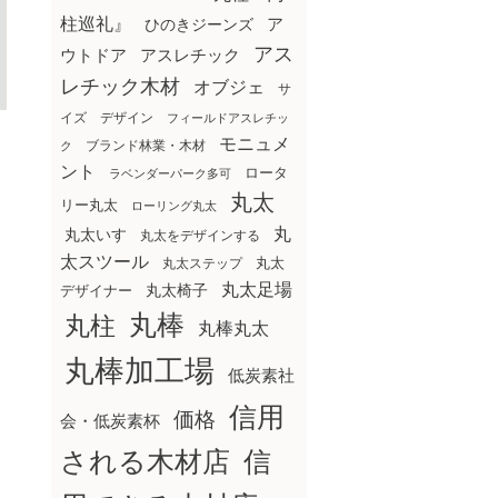
柱巡礼』
ア
ひのきジーンズ
アス
ウトドア
アスレチック
レチック木材
オブジェ
サ
イズ
デザイン
フィールドアスレチッ
モニュメ
ブランド林業・木材
ク
ント
ロータ
ラベンダーパーク多可
丸太
リー丸太
ローリング丸太
丸
丸太いす
丸太をデザインする
太スツール
丸太ステップ
丸太
丸太足場
丸太椅子
デザイナー
丸棒
丸柱
丸棒丸太
丸棒加工場
低炭素社
信用
価格
会・低炭素杯
される木材店
信