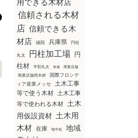
用できる木材店
信頼される木材
店
信頼できる木
材店
兵庫県
値段
円柱
円柱加工場
円
丸太
柱材
半割丸太
商業店舗
単価
国際フロンテ
商業店舗用木材
土木工事
ィア産業メッセ
等で使う木材
土木工事
土木
等で使われる木材
土木用
用仮設資材
木材
地域
在庫
地中杭