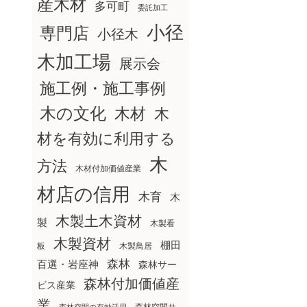
産木材
多可町
委託加工
小径
専門店
小径木
木加工場
展示会
施工例・施工事例
木の文化
木材
木
材を有効に利用する
木
方法
木材付加価値産業
材店の信用
木育
木
木製土木資材
製
木製看
木製資材
棚田
板
木製鳥居
森林
百選・岩座神
森林サー
森林付加価値産
ビス産業
業