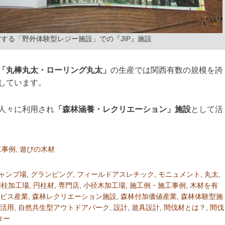
する「野外体験型レジー施設」での『JIP』施設
「丸棒丸太・ローリング丸太」
の生産では関西有数の規模を誇
しています。
人々に利用され
「森林涵養・レクリエーション」施設
として活
工事例
,
遊びの木材
ャンプ場
,
グランピング
,
フィールドアスレチック
,
モニュメント
,
丸太
,
円柱加工場
,
円柱材
,
専門店
,
小径木加工場
,
施工例・施工事例
,
木材を有
ビス産業
,
森林レクリエーション施設
,
森林付加価値産業
,
森林体験型施
活用
,
自然共生型アウトドアパーク
,
設計
,
遊具設計
,
間伐材とは？
,
間伐
ター