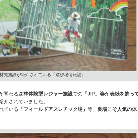
材先施設が紹介されている『遊び場情報誌』
が関わる
森林体験型レジャー施設
での
「JIP」姿
が
表紙を飾っ
紹介されていました。
れている
「フィールドアスレチック場」
等、
夏場こそ人気の体