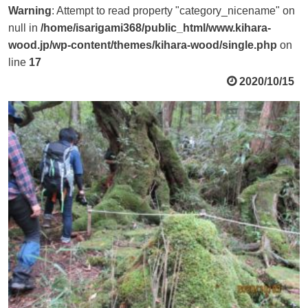
Warning
: Attempt to read property "category_nicename" on
null in
/home/isarigami368/public_html/www.kihara-
wood.jp/wp-content/themes/kihara-wood/single.php
on
line
17
2020/10/15