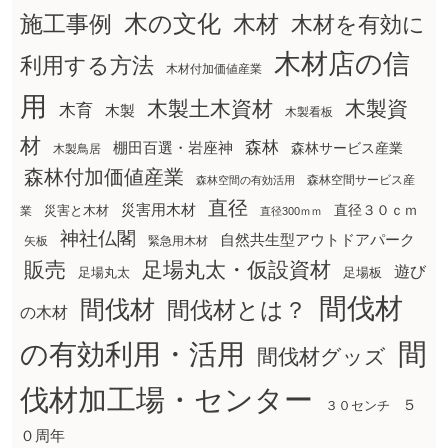
木の文化
木材
施工事例
木材を有効に
木材店の信
利用する方法
木材付加価値産業
用
木製土木資材
木製資
木育
木製
木製看板
材
森林
棚田百選・岩座神
森林サービス産業
木製鳥居
森林付加価値産業
森林空間サービス産
森林空間の有効活用
直径
災害用木材
直径３０ｃｍ
災害と木材
業
直径300ｍｍ
神社仏閣
自然共生型アウトドアパーク
矢板
緊急用木材
販売
足場丸太・仮設資材
遊び
足場丸太
足場板
間伐材
間伐材
間伐材とは？
の木材
間
の有効利用・活用
間伐材グッズ
伐材加工場・センター
５
３０センチ
０周年