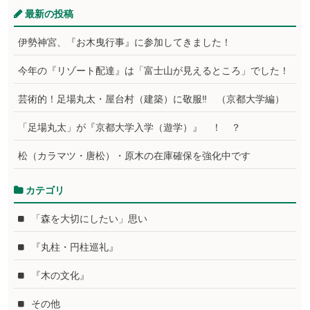
最新の投稿
伊勢神宮、『お木曳行事』に参加してきました！
今年の『リゾート配達』は「富士山が見えるところ」でした！
芸術的！足場丸太・屋台村（建築）に敬服‼ （京都大学編）
「足場丸太」が『京都大学入学（遊学）』 ！ ？
松（カラマツ・唐松）・原木の在庫確保を強化中です
カテゴリ
「森を大切にしたい」思い
『丸柱・円柱巡礼』
『木の文化』
その他