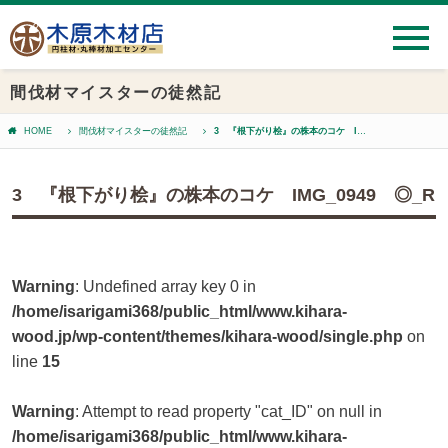
間伐材マイスターの徒然記
HOME
間伐材マイスターの徒然記
3 『根下がり桧』の株本のコケ IMG_0949 ◎_R
3 『根下がり桧』の株本のコケ IMG_0949 ◎_R
Warning
: Undefined array key 0 in
/home/isarigami368/public_html/www.kihara-
wood.jp/wp-content/themes/kihara-wood/single.php
on
line
15
Warning
: Attempt to read property "cat_ID" on null in
/home/isarigami368/public_html/www.kihara-