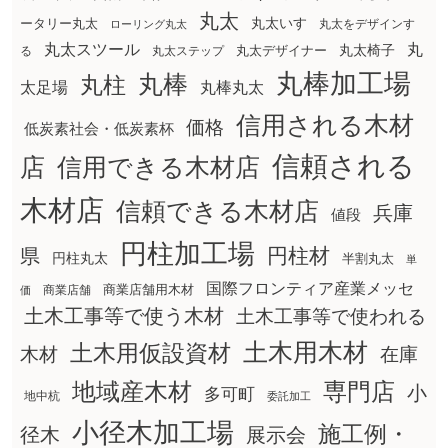
丸太
丸太いす
ータリー丸太
丸太をデザインす
ローリング丸太
丸太スツール
丸
丸太椅子
る
丸太ステップ
丸太デザイナー
丸棒加工場
丸棒
丸柱
太足場
丸棒丸太
信用される木材
価格
低炭素社会・低炭素杯
信頼される
店
信用できる木材店
木材店
信頼できる木材店
兵庫
値段
円柱加工場
円柱材
県
円柱丸太
半割丸太
単
国際フロンティア産業メッセ
商業店舗用木材
商業店舗
価
土木工事等で使う木材
土木工事等で使われる
土木用木材
土木用仮設資材
在庫
木材
地域産木材
専門店
小
多可町
地中杭
委託加工
小径木加工場
施工例・
径木
展示会