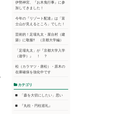
伊勢神宮、『お木曳行事』に参
加してきました！
今年の『リゾート配達』は「富
士山が見えるところ」でした！
芸術的！足場丸太・屋台村（建
築）に敬服‼ （京都大学編）
「足場丸太」が『京都大学入学
（遊学）』 ！ ？
松（カラマツ・唐松）・原木の
在庫確保を強化中です
p
カテゴリ
「森を大切にしたい」思い
『丸柱・円柱巡礼』