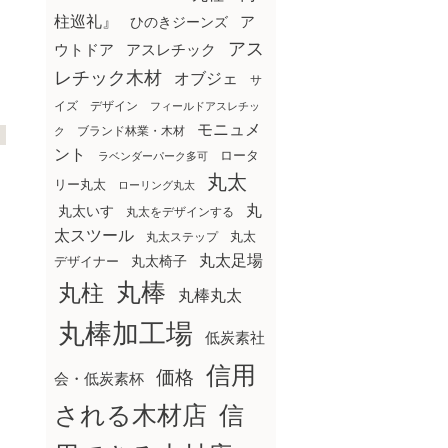
柱巡礼』
ア
ひのきジーンズ
アス
ウトドア
アスレチック
レチック木材
オブジェ
サ
イズ
デザイン
フィールドアスレチッ
モニュメ
ブランド林業・木材
ク
ント
ロータ
ラベンダーパーク多可
丸太
リー丸太
ローリング丸太
丸
丸太いす
丸太をデザインする
太スツール
丸太ステップ
丸太
丸太足場
丸太椅子
デザイナー
丸棒
丸柱
丸棒丸太
丸棒加工場
低炭素社
信用
価格
会・低炭素杯
される木材店
信