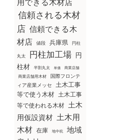
用できる木材店
信頼される木材
店
信頼できる木
材店
兵庫県
値段
円柱
円柱加工場
円
丸太
柱材
半割丸太
商業店舗
単価
国際フロンテ
商業店舗用木材
土木工事
ィア産業メッセ
等で使う木材
土木工事
土木
等で使われる木材
土木用
用仮設資材
木材
地域
在庫
地中杭