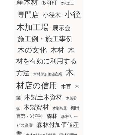
産木材
多可町
委託加工
小径
専門店
小径木
木加工場
展示会
施工例・施工事例
木の文化
木材
木
材を有効に利用する
木
方法
木材付加価値産業
材店の信用
木育
木
木製土木資材
製
木製看
木製資材
棚田
板
木製鳥居
森林
百選・岩座神
森林サー
森林付加価値産
ビス産業
業