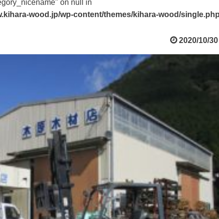
tegory_nicename" on null in
.kihara-wood.jp/wp-content/themes/kihara-wood/single.ph
2020/10/30