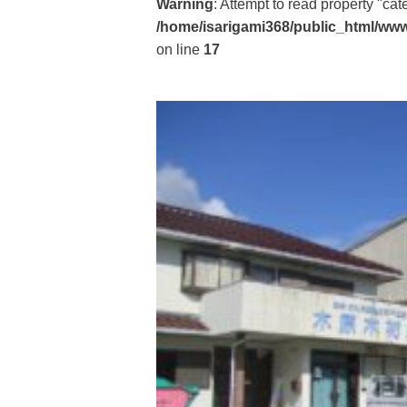
Warning
: Attempt to read property "ca
/home/isarigami368/public_html/www
on line
17