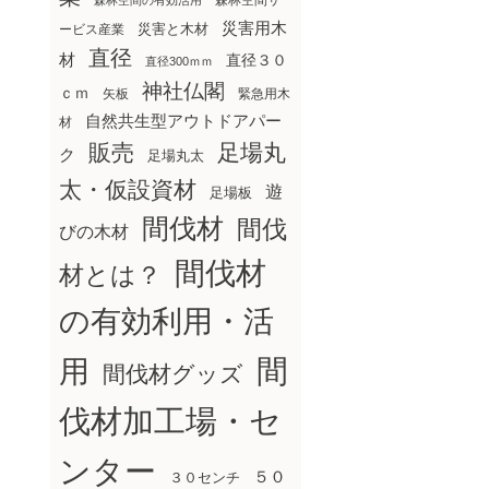
森林空間サ
森林空間の有効活用
災害用木
災害と木材
ービス産業
直径
材
直径３０
直径300ｍｍ
神社仏閣
ｃｍ
矢板
緊急用木
自然共生型アウトドアパー
材
販売
足場丸
ク
足場丸太
太・仮設資材
遊
足場板
間伐材
間伐
びの木材
間伐材
材とは？
の有効利用・活
間
用
間伐材グッズ
伐材加工場・セ
ンター
５０
３０センチ