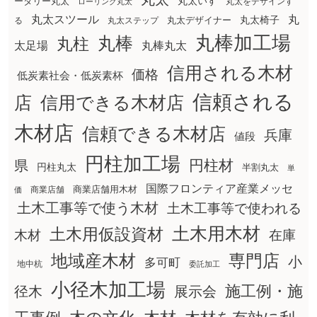
丸太いす
ータリー丸太
丸太をデザインす
ローリング丸太
丸太スツール
丸
丸太椅子
る
丸太ステップ
丸太デザイナー
丸棒加工場
丸棒
丸柱
太足場
丸棒丸太
信用される木材
価格
低炭素社会・低炭素杯
信頼される
店
信用できる木材店
木材店
信頼できる木材店
兵庫
値段
円柱加工場
円柱材
県
円柱丸太
半割丸太
単
国際フロンティア産業メッセ
商業店舗用木材
商業店舗
価
土木工事等で使う木材
土木工事等で使われる
土木用木材
土木用仮設資材
在庫
木材
地域産木材
専門店
小
多可町
地中杭
委託加工
小径木加工場
施工例・施
径木
展示会