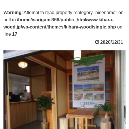
Warning
: Attempt to read property "category_nicename" on
null in
/home/isarigami368/public_html/www.kihara-
wood.jp/wp-content/themes/kihara-wood/single.php
on
line
17
2020/12/31