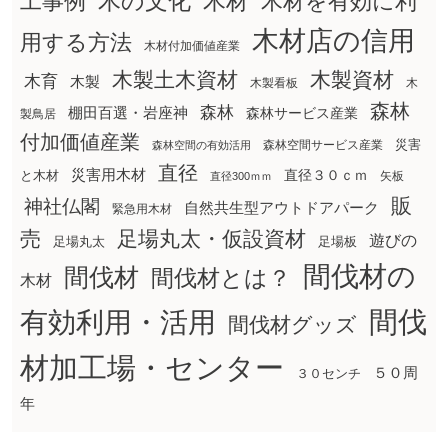
木の文化
工事例
木材
木材を有効に利
木材店の信用
用する方法
木材付加価値産業
木製土木資材
木製資材
木育
木製
木製看板
木
森林
森林
棚田百選・岩座神
森林サービス産業
製鳥居
付加価値産業
災害
森林空間サービス産業
森林空間の有効活用
直径
災害用木材
直径３０ｃｍ
と木材
矢板
直径300ｍｍ
販
神社仏閣
自然共生型アウトドアパーク
緊急用木材
売
足場丸太・仮設資材
遊びの
足場丸太
足場板
間伐材の
間伐材
間伐材とは？
木材
間伐
有効利用・活用
間伐材グッズ
材加工場・センター
５０周
３０センチ
年