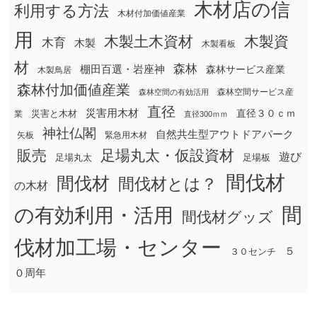
木材店の信
利用する方法
木材付加価値産業
用
木製土木資材
木製資
木育
木製
木製看板
材
森林
棚田百選・岩座神
森林サービス産業
木製鳥居
森林付加価値産業
森林空間サービス産
森林空間の有効活用
直径
災害用木材
直径３０ｃｍ
災害と木材
業
直径300ｍｍ
神社仏閣
自然共生型アウトドアパーク
矢板
緊急用木材
販売
足場丸太・仮設資材
遊び
足場丸太
足場板
間伐材
間伐材
間伐材とは？
の木材
間
の有効利用・活用
間伐材グッズ
伐材加工場・センター
５
３０センチ
０周年