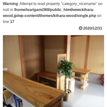
Warning
: Attempt to read property "category_nicename" on
null in
/home/isarigami368/public_html/www.kihara-
wood.jp/wp-content/themes/kihara-wood/single.php
on
line
17
2020/12/31