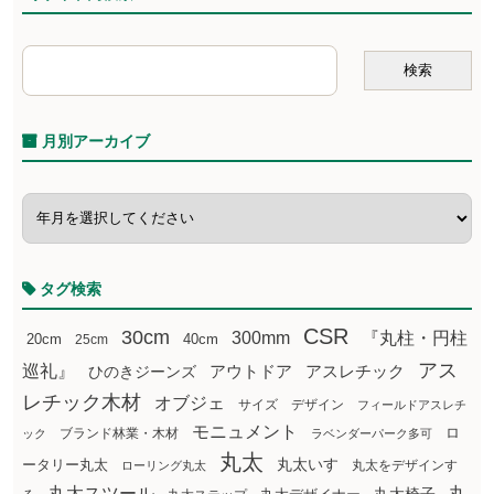
月別アーカイブ
タグ検索
CSR
30cm
300mm
『丸柱・円柱
20cm
25cm
40cm
アス
巡礼』
アウトドア
ひのきジーンズ
アスレチック
レチック木材
オブジェ
サイズ
デザイン
フィールドアスレチ
モニュメント
ロ
ブランド林業・木材
ック
ラベンダーパーク多可
丸太
丸太いす
ータリー丸太
丸太をデザインす
ローリング丸太
丸太スツール
丸