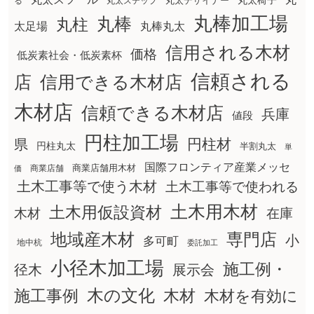
丸太椅子
る
丸太ステップ
丸太デザイナー
丸棒加工場
丸棒
丸柱
太足場
丸棒丸太
信用される木材
価格
低炭素社会・低炭素杯
信頼される
店
信用できる木材店
木材店
信頼できる木材店
兵庫
値段
円柱加工場
円柱材
県
円柱丸太
半割丸太
単
国際フロンティア産業メッセ
商業店舗用木材
商業店舗
価
土木工事等で使う木材
土木工事等で使われる
土木用木材
土木用仮設資材
在庫
木材
地域産木材
専門店
小
多可町
地中杭
委託加工
小径木加工場
施工例・
径木
展示会
木の文化
木材
施工事例
木材を有効に