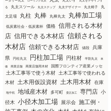
丸太いす
ータリー丸太
丸太をデザインす
ローリング丸太
丸太スツール
丸
丸太椅子
る
丸太ステップ
丸太デザイナー
丸棒加工場
丸棒
丸柱
太足場
丸棒丸太
信用される木材
価格
低炭素社会・低炭素杯
信頼される
店
信用できる木材店
木材店
信頼できる木材店
兵庫
値段
円柱加工場
円柱材
県
円柱丸太
半割丸太
単
国際フロンティア産業メッセ
商業店舗用木材
商業店舗
価
土木工事等で使う木材
土木工事等で使われる
土木用木材
土木用仮設資材
在庫
木材
地域産木材
専門店
小
多可町
地中杭
委託加工
小径木加工場
施工例・
径木
展示会