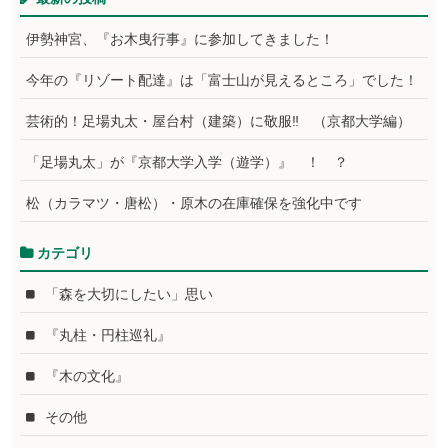
伊勢神宮、『お木曳行事』に参加してきました！
今年の『リゾート配達』は「富士山が見えるところ」でした！
芸術的！足場丸太・屋台村（建築）に敬服‼ （京都大学編）
「足場丸太」が『京都大学入学（遊学）』 ！ ？
松（カラマツ・唐松）・原木の在庫確保を強化中です
カテゴリ
「森を大切にしたい」思い
『丸柱・円柱巡礼』
『木の文化』
その他