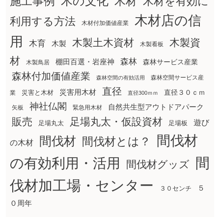
木の文化
木材
施工事例
木材を有効に
木材店の信
利用する方法
木材付加価値産業
用
木製土木資材
木製資
木育
木製
木製看板
材
森林
棚田百選・岩座神
森林サービス産業
木製鳥居
森林付加価値産業
森林空間サービス産
森林空間の有効活用
直径
災害用木材
直径３０ｃｍ
災害と木材
業
直径300ｍｍ
神社仏閣
自然共生型アウトドアパーク
矢板
緊急用木材
販売
足場丸太・仮設資材
遊び
足場丸太
足場板
間伐材
間伐材
間伐材とは？
の木材
間
の有効利用・活用
間伐材グッズ
伐材加工場・センター
５
３０センチ
０周年