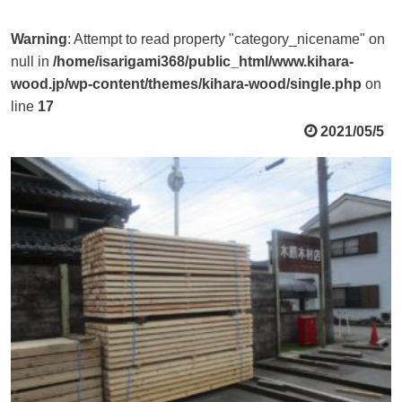
Warning
: Attempt to read property "category_nicename" on
null in
/home/isarigami368/public_html/www.kihara-
wood.jp/wp-content/themes/kihara-wood/single.php
on
line
17
2021/05/5