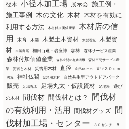
小径木加工場
施工例・
径木
展示会
木の文化
木材
施工事例
木材を有効に
木材店の信
利用する方法
木材付加価値産業
用
木製土木資材
木製資
木育
木製
木製看板
材
森林
棚田百選・岩座神
森林サービス産業
木製鳥居
森林付加価値産業
森林空間サービス産
森林空間の有効活用
直径
災害用木材
直径３０ｃｍ
災害と木材
業
直径300ｍｍ
神社仏閣
自然共生型アウトドアパーク
矢板
緊急用木材
販売
足場丸太・仮設資材
遊び
足場丸太
足場板
間伐材
間伐材
間伐材とは？
の木材
間
の有効利用・活用
間伐材グッズ
伐材加工場・センター
５
３０センチ