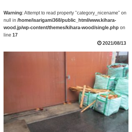
Warning
: Attempt to read property "category_nicename" on
null in
/home/isarigami368/public_html/www.kihara-
wood.jp/wp-content/themes/kihara-wood/single.php
on
line
17
2021/08/13