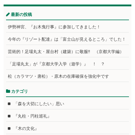
最新の投稿
伊勢神宮、『お木曳行事』に参加してきました！
今年の『リゾート配達』は「富士山が見えるところ」でした！
芸術的！足場丸太・屋台村（建築）に敬服‼ （京都大学編）
「足場丸太」が『京都大学入学（遊学）』 ！ ？
松（カラマツ・唐松）・原木の在庫確保を強化中です
カテゴリ
「森を大切にしたい」思い
『丸柱・円柱巡礼』
『木の文化』