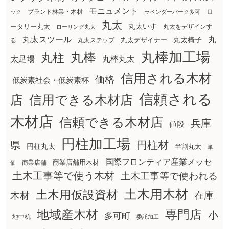
モニュメント
ロ
ブランド林業・木材
ック
ラベンダーパーク多可
丸太
丸太いす
ータリー丸太
丸太をデザインす
ローリング丸太
丸太スツール
丸
丸太椅子
る
丸太ステップ
丸太デザイナー
丸棒加工場
丸棒
丸柱
太足場
丸棒丸太
信用される木材
価格
低炭素社会・低炭素杯
信頼される
店
信用できる木材店
木材店
信頼できる木材店
兵庫
値段
円柱加工場
円柱材
県
円柱丸太
半割丸太
単
国際フロンティア産業メッセ
商業店舗用木材
商業店舗
価
土木工事等で使う木材
土木工事等で使われる
土木用木材
土木用仮設資材
在庫
木材
地域産木材
専門店
小
多可町
地中杭
委託加工