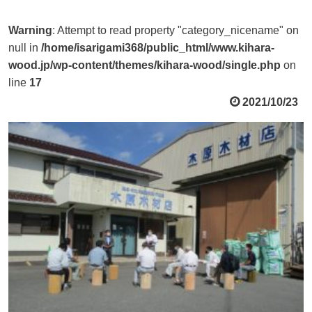
Warning
: Attempt to read property "category_nicename" on
null in
/home/isarigami368/public_html/www.kihara-
wood.jp/wp-content/themes/kihara-wood/single.php
on
line
17
2021/10/23