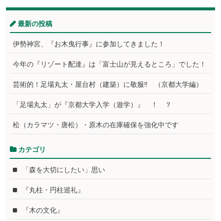
最新の投稿
伊勢神宮、『お木曳行事』に参加してきました！
今年の『リゾート配達』は「富士山が見えるところ」でした！
芸術的！足場丸太・屋台村（建築）に敬服‼ （京都大学編）
「足場丸太」が『京都大学入学（遊学）』 ！ ？
松（カラマツ・唐松）・原木の在庫確保を強化中です
カテゴリ
「森を大切にしたい」思い
『丸柱・円柱巡礼』
『木の文化』