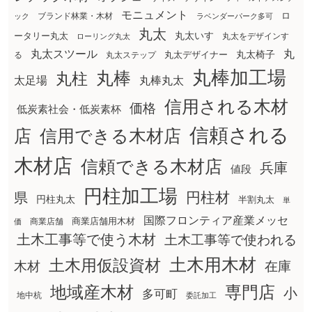
モニュメント
ロ
ブランド林業・木材
ック
ラベンダーパーク多可
丸太
丸太いす
ータリー丸太
丸太をデザインす
ローリング丸太
丸太スツール
丸
丸太椅子
る
丸太ステップ
丸太デザイナー
丸棒加工場
丸棒
丸柱
太足場
丸棒丸太
信用される木材
価格
低炭素社会・低炭素杯
信頼される
店
信用できる木材店
木材店
信頼できる木材店
兵庫
値段
円柱加工場
円柱材
県
円柱丸太
半割丸太
単
国際フロンティア産業メッセ
商業店舗用木材
商業店舗
価
土木工事等で使う木材
土木工事等で使われる
土木用木材
土木用仮設資材
在庫
木材
地域産木材
専門店
小
多可町
地中杭
委託加工