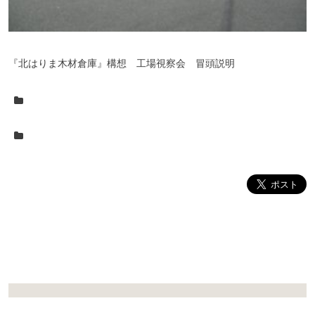
『北はりま木材倉庫』構想 工場視察会 冒頭説明