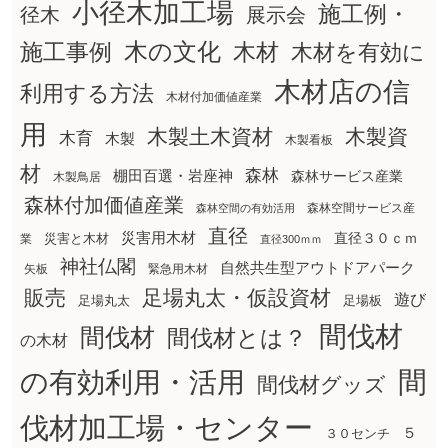
小径木加工場
施工例・
径木
展示会
木の文化
木材
施工事例
木材を有効に
木材店の信
利用する方法
木材付加価値産業
用
木製土木資材
木製資
木育
木製
木製看板
材
森林
棚田百選・岩座神
森林サービス産業
木製鳥居
森林付加価値産業
森林空間サービス産
森林空間の有効活用
直径
災害用木材
直径３０ｃｍ
災害と木材
業
直径300ｍｍ
神社仏閣
自然共生型アウトドアパーク
矢板
緊急用木材
販売
足場丸太・仮設資材
遊び
足場丸太
足場板
間伐材
間伐材
間伐材とは？
の木材
間
の有効利用・活用
間伐材グッズ
伐材加工場・センター
５
３０センチ