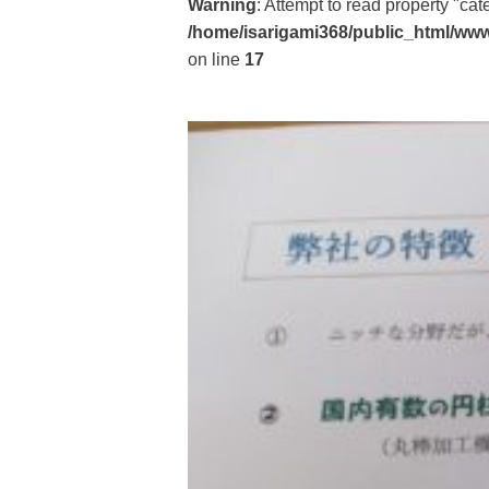
Warning
: Attempt to read property "ca
/home/isarigami368/public_html/www
on line
17