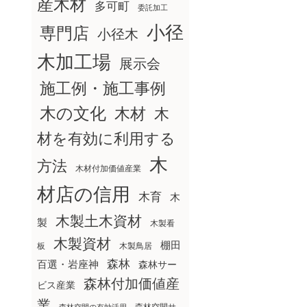
産木材
多可町
委託加工
小径
専門店
小径木
木加工場
展示会
施工例・施工事例
木の文化
木材
木
材を有効に利用する
木
方法
木材付加価値産業
材店の信用
木育
木
木製土木資材
製
木製看
木製資材
棚田
板
木製鳥居
森林
百選・岩座神
森林サー
森林付加価値産
ビス産業
業