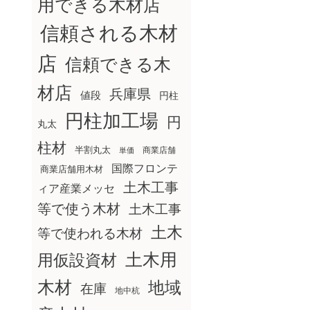
用できる木材店
信頼される木材
店
信頼できる木
材店
兵庫県
値段
円柱
円柱加工場
円
丸太
柱材
半割丸太
商業店舗
単価
国際フロンテ
商業店舗用木材
土木工事
ィア産業メッセ
等で使う木材
土木工事
土木
等で使われる木材
土木用
用仮設資材
木材
地域
在庫
地中杭