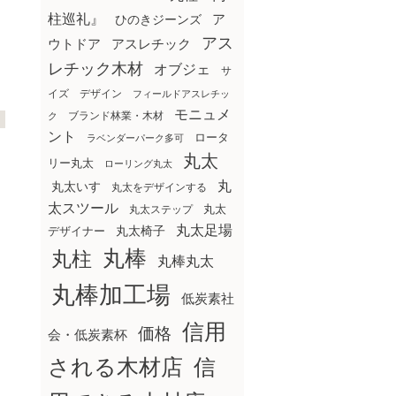
柱巡礼』
ア
ひのきジーンズ
アス
ウトドア
アスレチック
レチック木材
オブジェ
サ
イズ
デザイン
フィールドアスレチッ
モニュメ
ブランド林業・木材
ク
ント
ロータ
ラベンダーパーク多可
丸太
リー丸太
ローリング丸太
丸
丸太いす
丸太をデザインする
太スツール
丸太ステップ
丸太
丸太足場
丸太椅子
デザイナー
丸棒
丸柱
丸棒丸太
丸棒加工場
低炭素社
信用
価格
会・低炭素杯
される木材店
信