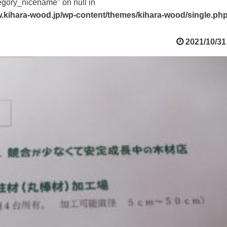
tegory_nicename" on null in
.kihara-wood.jp/wp-content/themes/kihara-wood/single.ph
2021/10/31