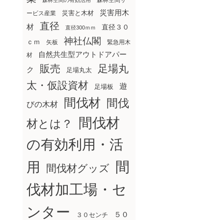
森林空間サ
森林空間の有効活用
災害用木
災害と木材
ービス産業
直径
材
直径３０
直径300ｍｍ
神社仏閣
ｃｍ
矢板
緊急用木
自然共生型アウトドアパー
材
販売
足場丸
ク
足場丸太
太・仮設資材
遊
足場板
間伐材
間伐
びの木材
間伐材
材とは？
の有効利用・活
間
用
間伐材グッズ
伐材加工場・セ
ンター
５０
３０センチ