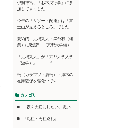
伊勢神宮、『お木曳行事』に参
加してきました！
今年の『リゾート配達』は「富
士山が見えるところ」でした！
芸術的！足場丸太・屋台村（建
築）に敬服‼ （京都大学編）
「足場丸太」が『京都大学入学
（遊学）』 ！ ？
松（カラマツ・唐松）・原木の
在庫確保を強化中です
p
カテゴリ
「森を大切にしたい」思い
『丸柱・円柱巡礼』