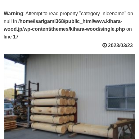
Warning
: Attempt to read property "category_nicename" on
null in
/home/isarigami368/public_html/www.kihara-
wood.jp/wp-content/themes/kihara-wood/single.php
on
line
17
2023/03/23