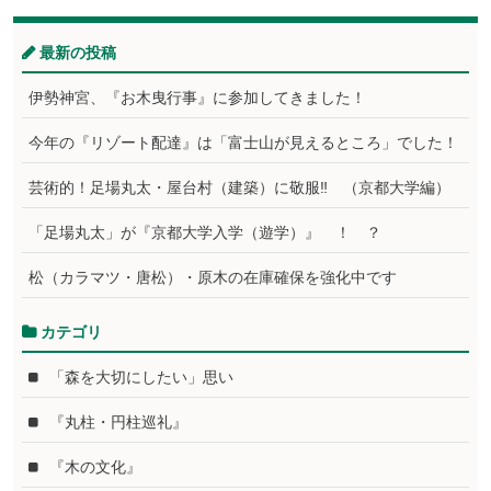
最新の投稿
伊勢神宮、『お木曳行事』に参加してきました！
今年の『リゾート配達』は「富士山が見えるところ」でした！
芸術的！足場丸太・屋台村（建築）に敬服‼ （京都大学編）
「足場丸太」が『京都大学入学（遊学）』 ！ ？
松（カラマツ・唐松）・原木の在庫確保を強化中です
カテゴリ
「森を大切にしたい」思い
『丸柱・円柱巡礼』
『木の文化』