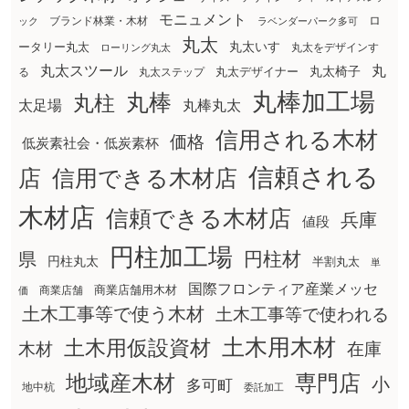
モニュメント
ロ
ブランド林業・木材
ック
ラベンダーパーク多可
丸太
丸太いす
ータリー丸太
丸太をデザインす
ローリング丸太
丸太スツール
丸
丸太椅子
る
丸太ステップ
丸太デザイナー
丸棒加工場
丸棒
丸柱
太足場
丸棒丸太
信用される木材
価格
低炭素社会・低炭素杯
信頼される
店
信用できる木材店
木材店
信頼できる木材店
兵庫
値段
円柱加工場
円柱材
県
円柱丸太
半割丸太
単
国際フロンティア産業メッセ
商業店舗用木材
商業店舗
価
土木工事等で使う木材
土木工事等で使われる
土木用木材
土木用仮設資材
在庫
木材
地域産木材
専門店
小
多可町
地中杭
委託加工