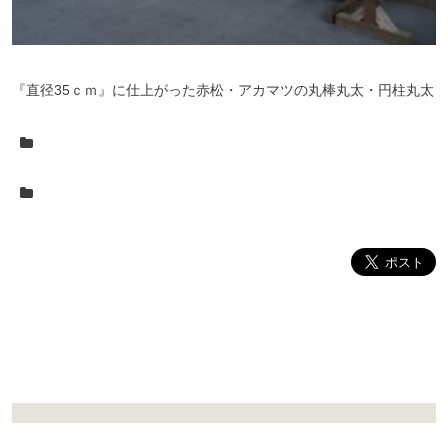
『直径35ｃｍ』に仕上がった赤松・アカマツの丸棒丸太・円柱丸太