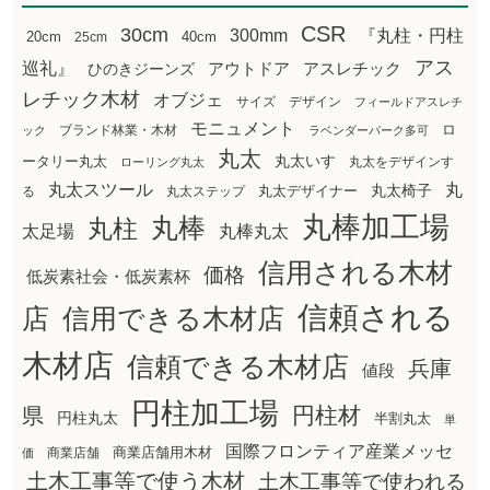
CSR
30cm
300mm
『丸柱・円柱
20cm
25cm
40cm
アス
巡礼』
アウトドア
ひのきジーンズ
アスレチック
レチック木材
オブジェ
サイズ
デザイン
フィールドアスレチ
モニュメント
ロ
ブランド林業・木材
ック
ラベンダーパーク多可
丸太
丸太いす
ータリー丸太
丸太をデザインす
ローリング丸太
丸太スツール
丸
丸太椅子
る
丸太ステップ
丸太デザイナー
丸棒加工場
丸棒
丸柱
太足場
丸棒丸太
信用される木材
価格
低炭素社会・低炭素杯
信頼される
店
信用できる木材店
木材店
信頼できる木材店
兵庫
値段
円柱加工場
円柱材
県
円柱丸太
半割丸太
単
国際フロンティア産業メッセ
商業店舗用木材
商業店舗
価
土木工事等で使う木材
土木工事等で使われる