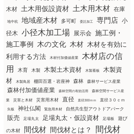
土木用木材
土木用仮設資材
在庫
木材
地域産木材
専門店
小
多可町
地中杭
委託加工
小径木加工場
施工例・
径木
展示会
木の文化
木材
施工事例
木材を有効に
木材店の信
利用する方法
木材付加価値産業
用
木製土木資材
木製資
木育
木製
木製看板
材
森林
棚田百選・岩座神
森林サービス産業
木製鳥居
森林付加価値産業
森林空間サービス産
森林空間の有効活用
直径
災害用木材
直径３０ｃｍ
災害と木材
業
直径300ｍｍ
神社仏閣
自然共生型アウトドアパーク
矢板
緊急用木材
販売
足場丸太・仮設資材
遊び
足場丸太
足場板
間伐材
間伐材
間伐材とは？
の木材