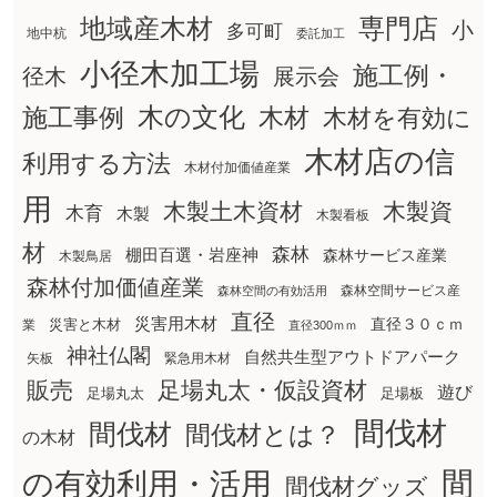
地域産木材
専門店
小
多可町
地中杭
委託加工
小径木加工場
施工例・
径木
展示会
木の文化
木材
施工事例
木材を有効に
木材店の信
利用する方法
木材付加価値産業
用
木製土木資材
木製資
木育
木製
木製看板
材
森林
棚田百選・岩座神
森林サービス産業
木製鳥居
森林付加価値産業
森林空間サービス産
森林空間の有効活用
直径
災害用木材
直径３０ｃｍ
災害と木材
業
直径300ｍｍ
神社仏閣
自然共生型アウトドアパーク
矢板
緊急用木材
販売
足場丸太・仮設資材
遊び
足場丸太
足場板
間伐材
間伐材
間伐材とは？
の木材
間
の有効利用・活用
間伐材グッズ