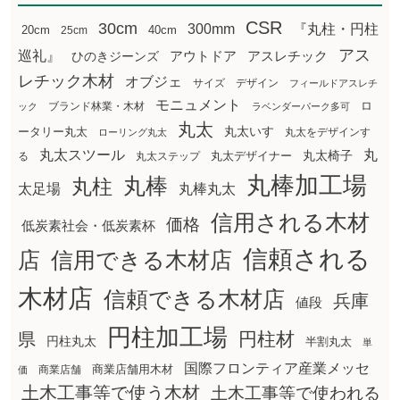
CSR
30cm
300mm
『丸柱・円柱
20cm
25cm
40cm
アス
巡礼』
アウトドア
ひのきジーンズ
アスレチック
レチック木材
オブジェ
サイズ
デザイン
フィールドアスレチ
モニュメント
ロ
ブランド林業・木材
ック
ラベンダーパーク多可
丸太
丸太いす
ータリー丸太
丸太をデザインす
ローリング丸太
丸太スツール
丸
丸太椅子
る
丸太ステップ
丸太デザイナー
丸棒加工場
丸棒
丸柱
太足場
丸棒丸太
信用される木材
価格
低炭素社会・低炭素杯
信頼される
店
信用できる木材店
木材店
信頼できる木材店
兵庫
値段
円柱加工場
円柱材
県
円柱丸太
半割丸太
単
国際フロンティア産業メッセ
商業店舗用木材
商業店舗
価
土木工事等で使う木材
土木工事等で使われる