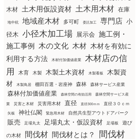
土木用木材
土木用仮設資材
在庫
木材
地域産木材
専門店
小
多可町
地中杭
委託加工
小径木加工場
施工例・
径木
展示会
木の文化
木材
施工事例
木材を有効に
木材店の信
利用する方法
木材付加価値産業
用
木製土木資材
木製資
木育
木製
木製看板
材
森林
棚田百選・岩座神
森林サービス産業
木製鳥居
森林付加価値産業
森林空間サービス産
森林空間の有効活用
直径
災害用木材
直径３０ｃｍ
災害と木材
業
直径300ｍｍ
神社仏閣
自然共生型アウトドアパーク
矢板
緊急用木材
販売
足場丸太・仮設資材
遊び
足場丸太
足場板
間伐材
間伐材
間伐材とは？
の木材