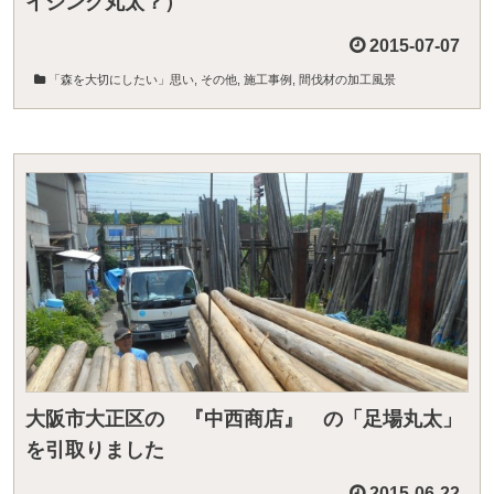
イジング丸太？）
2015-07-07
「森を大切にしたい」思い
,
その他
,
施工事例
,
間伐材の加工風景
大阪市大正区の 『中西商店』 の「足場丸太」
を引取りました
2015-06-22