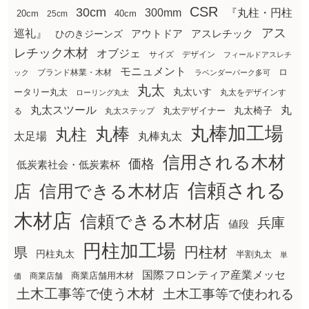
CSR
30cm
300mm
『丸柱・円柱
20cm
25cm
40cm
アス
巡礼』
アウトドア
ひのきジーンズ
アスレチック
レチック木材
オブジェ
サイズ
デザイン
フィールドアスレチ
モニュメント
ロ
ブランド林業・木材
ック
ラベンダーパーク多可
丸太
丸太いす
ータリー丸太
丸太をデザインす
ローリング丸太
丸太スツール
丸
丸太椅子
る
丸太ステップ
丸太デザイナー
丸棒加工場
丸棒
丸柱
太足場
丸棒丸太
信用される木材
価格
低炭素社会・低炭素杯
信頼される
店
信用できる木材店
木材店
信頼できる木材店
兵庫
値段
円柱加工場
円柱材
県
円柱丸太
半割丸太
単
国際フロンティア産業メッセ
商業店舗用木材
商業店舗
価
土木工事等で使う木材
土木工事等で使われる