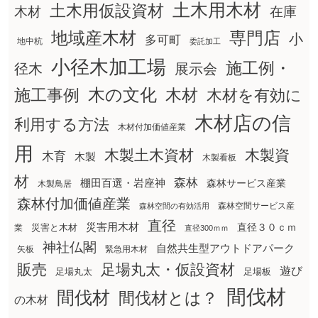
土木用木材
土木用仮設資材
在庫
木材
地域産木材
専門店
小
多可町
地中杭
委託加工
小径木加工場
施工例・
径木
展示会
木の文化
木材
施工事例
木材を有効に
木材店の信
利用する方法
木材付加価値産業
用
木製土木資材
木製資
木育
木製
木製看板
材
森林
棚田百選・岩座神
森林サービス産業
木製鳥居
森林付加価値産業
森林空間サービス産
森林空間の有効活用
直径
災害用木材
直径３０ｃｍ
災害と木材
業
直径300ｍｍ
神社仏閣
自然共生型アウトドアパーク
矢板
緊急用木材
販売
足場丸太・仮設資材
遊び
足場丸太
足場板
間伐材
間伐材
間伐材とは？
の木材