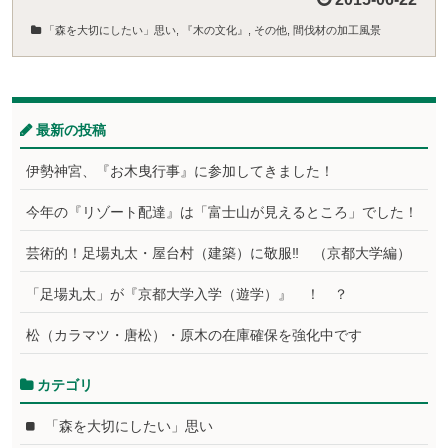
「森を大切にしたい」思い
,
『木の文化』
,
その他
,
間伐材の加工風景
最新の投稿
伊勢神宮、『お木曳行事』に参加してきました！
今年の『リゾート配達』は「富士山が見えるところ」でした！
芸術的！足場丸太・屋台村（建築）に敬服‼ （京都大学編）
「足場丸太」が『京都大学入学（遊学）』 ！ ？
松（カラマツ・唐松）・原木の在庫確保を強化中です
カテゴリ
「森を大切にしたい」思い