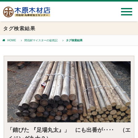
タグ検索結果
HOME
間伐材マイスターの徒然記
タグ検索結果
「錆びた 『足場丸太』」 にも出番が‥‥ （エ