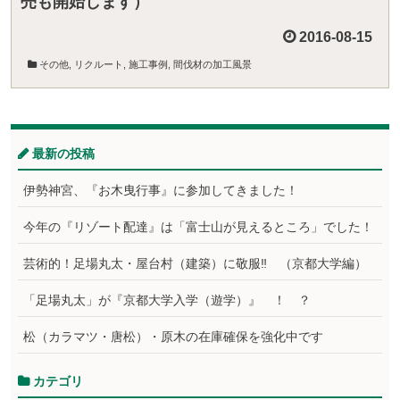
売も開始します）
2016-08-15
その他
,
リクルート
,
施工事例
,
間伐材の加工風景
最新の投稿
伊勢神宮、『お木曳行事』に参加してきました！
今年の『リゾート配達』は「富士山が見えるところ」でした！
芸術的！足場丸太・屋台村（建築）に敬服‼ （京都大学編）
「足場丸太」が『京都大学入学（遊学）』 ！ ？
松（カラマツ・唐松）・原木の在庫確保を強化中です
カテゴリ