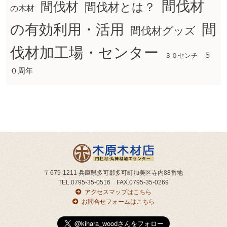
間伐材
間伐材
間伐材とは？
の木材
間
の有効利用・活用
間伐材グッズ
伐材加工場・センター
５
３０センチ
０周年
〒679-1211 兵庫県多可郡多可町加美区寺内88番地
TEL.0795-35-0516 FAX.0795-35-0269
アクセスマップはこちら
お問合せフォームはこちら