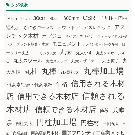
タグ検索
CSR
30cm
300mm
『丸柱・円柱
20cm
25cm
40cm
アス
巡礼』
アウトドア
ひのきジーンズ
アスレチック
レチック木材
オブジェ
サイズ
デザイン
フィールドアスレチ
モニュメント
ロ
ブランド林業・木材
ック
ラベンダーパーク多可
丸太
丸太いす
ータリー丸太
丸太をデザインす
ローリング丸太
丸太スツール
丸
丸太椅子
る
丸太ステップ
丸太デザイナー
丸棒加工場
丸棒
丸柱
太足場
丸棒丸太
信用される木材
価格
低炭素社会・低炭素杯
信頼される
店
信用できる木材店
木材店
信頼できる木材店
兵庫
値段
円柱加工場
円柱材
県
円柱丸太
半割丸太
単
国際フロンティア産業メッセ
商業店舗用木材
商業店舗
価