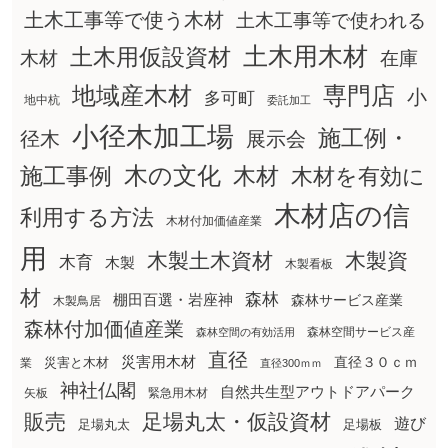
土木工事等で使う木材
土木工事等で使われる
土木用木材
土木用仮設資材
在庫
木材
地域産木材
専門店
小
多可町
地中杭
委託加工
小径木加工場
施工例・
径木
展示会
木の文化
木材
施工事例
木材を有効に
木材店の信
利用する方法
木材付加価値産業
用
木製土木資材
木製資
木育
木製
木製看板
材
森林
棚田百選・岩座神
森林サービス産業
木製鳥居
森林付加価値産業
森林空間サービス産
森林空間の有効活用
直径
災害用木材
直径３０ｃｍ
災害と木材
業
直径300ｍｍ
神社仏閣
自然共生型アウトドアパーク
矢板
緊急用木材
販売
足場丸太・仮設資材
遊び
足場丸太
足場板