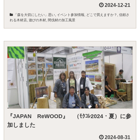
2024-12-21
「森を大切にしたい」思い
,
イベント参加情報
,
どこで買えますか？
,
信頼さ
れる木材店
,
遊びの木材
,
間伐材の加工風景
『JAPAN ReWOOD』 （ﾓｸｺﾚ2024・夏）に参
加しました
2024-08-31