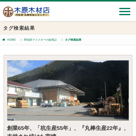
タグ検索結果
HOME
間伐材マイスターの徒然記
タグ検索結果
創業65年、「杭生産55年」、『丸棒生産22年』、