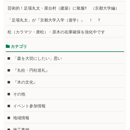
芸術的！足場丸太・屋台村（建築）に敬服‼ （京都大学編）
「足場丸太」が『京都大学入学（遊学）』 ！ ？
松（カラマツ・唐松）・原木の在庫確保を強化中です
カテゴリ
「森を大切にしたい」思い
『丸柱・円柱巡礼』
『木の文化』
その他
イベント参加情報
地域情報
施工事例