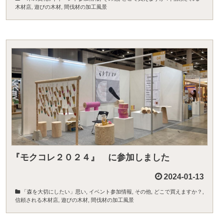
木材店
,
遊びの木材
,
間伐材の加工風景
『モクコレ２０２４』 に参加しました
2024-01-13
「森を大切にしたい」思い
,
イベント参加情報
,
その他
,
どこで買えますか？
,
信頼される木材店
,
遊びの木材
,
間伐材の加工風景