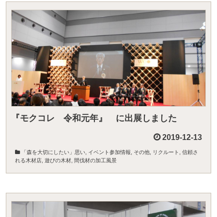
『モクコレ 令和元年』 に出展しました
2019-12-13
「森を大切にしたい」思い
,
イベント参加情報
,
その他
,
リクルート
,
信頼さ
れる木材店
,
遊びの木材
,
間伐材の加工風景