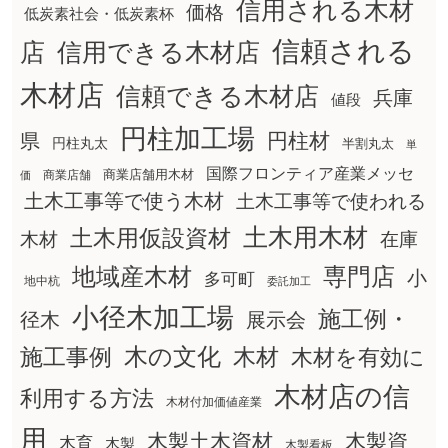
信用される木材
価格
低炭素社会・低炭素杯
信頼される
店
信用できる木材店
木材店
信頼できる木材店
兵庫
値段
円柱加工場
円柱材
県
円柱丸太
半割丸太
単
国際フロンティア産業メッセ
商業店舗用木材
商業店舗
価
土木工事等で使う木材
土木工事等で使われる
土木用木材
土木用仮設資材
在庫
木材
地域産木材
専門店
小
多可町
地中杭
委託加工
小径木加工場
施工例・
径木
展示会
木の文化
木材
施工事例
木材を有効に
木材店の信
利用する方法
木材付加価値産業
用
木製土木資材
木製資
木育
木製
木製看板