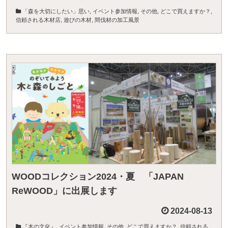
「森を大切にしたい」思い
,
イベント参加情報
,
その他
,
どこで買えますか？
,
信頼される木材店
,
遊びの木材
,
間伐材の加工風景
WOODコレクション2024・夏 「JAPAN
ReWOOD」に出展します
2024-08-13
『木の文化』
,
イベント参加情報
,
その他
,
どこで買えますか？
,
信頼される