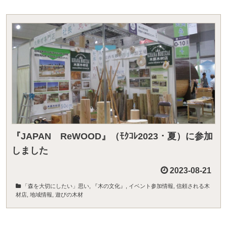
『JAPAN ReWOOD』（ﾓｸｺﾚ2023・夏）に参加
しました
2023-08-21
「森を大切にしたい」思い
,
『木の文化』
,
イベント参加情報
,
信頼される木
材店
,
地域情報
,
遊びの木材