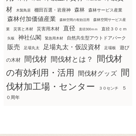
材
森林
棚田百選・岩座神
森林サービス産業
木製鳥居
森林付加価値産業
森林空間サービス産
森林空間の有効活用
直径
災害用木材
直径３０ｃｍ
災害と木材
業
直径300ｍｍ
神社仏閣
自然共生型アウトドアパーク
矢板
緊急用木材
販売
足場丸太・仮設資材
遊び
足場丸太
足場板
間伐材
間伐材
間伐材とは？
の木材
間
の有効利用・活用
間伐材グッズ
伐材加工場・センター
５
３０センチ
０周年