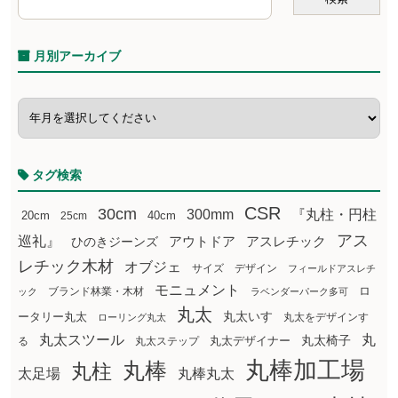
月別アーカイブ
タグ検索
CSR
30cm
300mm
『丸柱・円柱
20cm
25cm
40cm
アス
巡礼』
アウトドア
ひのきジーンズ
アスレチック
レチック木材
オブジェ
サイズ
デザイン
フィールドアスレチ
モニュメント
ロ
ブランド林業・木材
ック
ラベンダーパーク多可
丸太
丸太いす
ータリー丸太
丸太をデザインす
ローリング丸太
丸太スツール
丸
丸太椅子
る
丸太ステップ
丸太デザイナー
丸棒加工場
丸棒
丸柱
太足場
丸棒丸太