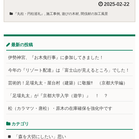
2025-02-22
『丸柱・円柱巡礼』
,
施工事例
,
遊びの木材
,
間伐材の加工風景
最新の投稿
伊勢神宮、『お木曳行事』に参加してきました！
今年の『リゾート配達』は「富士山が見えるところ」でした！
芸術的！足場丸太・屋台村（建築）に敬服‼ （京都大学編）
「足場丸太」が『京都大学入学（遊学）』 ！ ？
松（カラマツ・唐松）・原木の在庫確保を強化中です
カテゴリ
「森を大切にしたい」思い