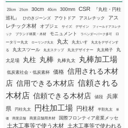
CSR
30cm
300mm
『丸柱・円柱
20cm
25cm
40cm
アス
巡礼』
アウトドア
ひのきジーンズ
アスレチック
レチック木材
オブジェ
サイズ
デザイン
フィールドアスレチ
モニュメント
ロ
ブランド林業・木材
ック
ラベンダーパーク多可
丸太
丸太いす
ータリー丸太
丸太をデザインす
ローリング丸太
丸太スツール
丸
丸太椅子
る
丸太ステップ
丸太デザイナー
丸棒加工場
丸棒
丸柱
太足場
丸棒丸太
信用される木材
価格
低炭素社会・低炭素杯
信頼される
店
信用できる木材店
木材店
信頼できる木材店
兵庫
値段
円柱加工場
円柱材
県
円柱丸太
半割丸太
単
国際フロンティア産業メッセ
商業店舗用木材
商業店舗
価
土木工事等で使う木材
土木工事等で使われる