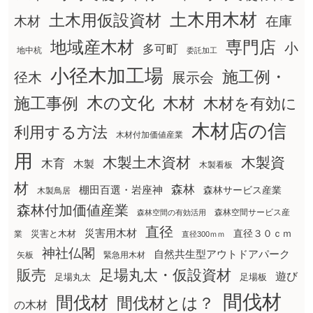
土木用木材
土木用仮設資材
在庫
木材
地域産木材
専門店
小
多可町
地中杭
委託加工
小径木加工場
施工例・
径木
展示会
木の文化
木材
施工事例
木材を有効に
木材店の信
利用する方法
木材付加価値産業
用
木製土木資材
木製資
木育
木製
木製看板
材
森林
棚田百選・岩座神
森林サービス産業
木製鳥居
森林付加価値産業
森林空間サービス産
森林空間の有効活用
直径
災害用木材
直径３０ｃｍ
災害と木材
業
直径300ｍｍ
神社仏閣
自然共生型アウトドアパーク
矢板
緊急用木材
販売
足場丸太・仮設資材
遊び
足場丸太
足場板
間伐材
間伐材
間伐材とは？
の木材