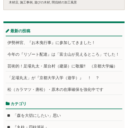
木材店
,
施工事例
,
遊びの木材
,
間伐材の加工風景
最新の投稿
伊勢神宮、『お木曳行事』に参加してきました！
今年の『リゾート配達』は「富士山が見えるところ」でした！
芸術的！足場丸太・屋台村（建築）に敬服‼ （京都大学編）
「足場丸太」が『京都大学入学（遊学）』 ！ ？
松（カラマツ・唐松）・原木の在庫確保を強化中です
カテゴリ
「森を大切にしたい」思い
『丸柱・円柱巡礼』