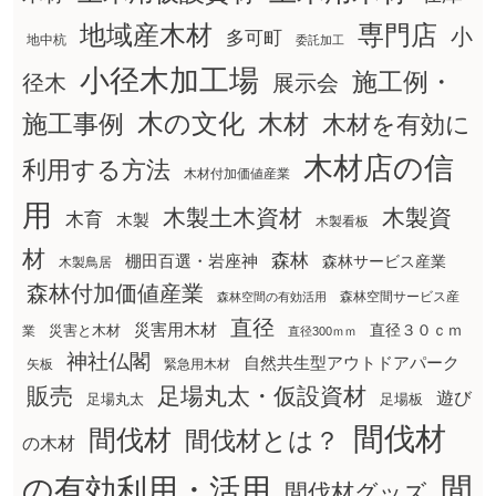
地域産木材
専門店
小
多可町
地中杭
委託加工
小径木加工場
施工例・
径木
展示会
木の文化
木材
施工事例
木材を有効に
木材店の信
利用する方法
木材付加価値産業
用
木製土木資材
木製資
木育
木製
木製看板
材
森林
棚田百選・岩座神
森林サービス産業
木製鳥居
森林付加価値産業
森林空間サービス産
森林空間の有効活用
直径
災害用木材
直径３０ｃｍ
災害と木材
業
直径300ｍｍ
神社仏閣
自然共生型アウトドアパーク
矢板
緊急用木材
販売
足場丸太・仮設資材
遊び
足場丸太
足場板
間伐材
間伐材
間伐材とは？
の木材
間
の有効利用・活用
間伐材グッズ