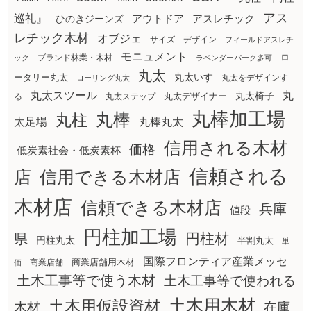
アス
巡礼』
アウトドア
ひのきジーンズ
アスレチック
レチック木材
オブジェ
サイズ
デザイン
フィールドアスレチ
モニュメント
ロ
ブランド林業・木材
ック
ラベンダーパーク多可
丸太
丸太いす
ータリー丸太
丸太をデザインす
ローリング丸太
丸太スツール
丸
丸太椅子
る
丸太ステップ
丸太デザイナー
丸棒加工場
丸棒
丸柱
太足場
丸棒丸太
信用される木材
価格
低炭素社会・低炭素杯
信頼される
店
信用できる木材店
木材店
信頼できる木材店
兵庫
値段
円柱加工場
円柱材
県
円柱丸太
半割丸太
単
国際フロンティア産業メッセ
商業店舗用木材
商業店舗
価
土木工事等で使う木材
土木工事等で使われる
土木用木材
土木用仮設資材
在庫
木材