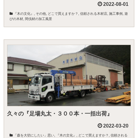
2022-08-01
『木の文化』
,
その他
,
どこで買えますか？
,
信頼される木材店
,
施工事例
,
遊
びの木材
,
間伐材の加工風景
久々の『足場丸太・３００本・一括出荷』
2022-03-20
「森を大切にしたい」思い
,
『木の文化』
,
どこで買えますか？
,
信頼される