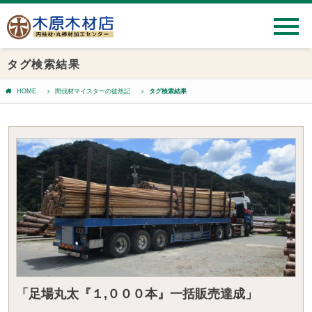
タグ検索結果
HOME
間伐材マイスターの徒然記
タグ検索結果
「足場丸太『１,０００本』一括販売達成」