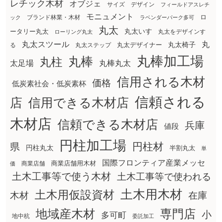
レチック木材
オブジェ
サイズ
デザイン
フィールドアスレチ
モニュメント
ロ
ブランド林業・木材
ック
ラベンダーパーク多可
丸太
丸太いす
ータリー丸太
丸太をデザインす
ローリング丸太
丸太スツール
丸
丸太椅子
る
丸太ステップ
丸太デザイナー
丸棒加工場
丸棒
丸柱
太足場
丸棒丸太
信用される木材
価格
低炭素社会・低炭素杯
信頼される
店
信用できる木材店
木材店
信頼できる木材店
兵庫
値段
円柱加工場
円柱材
県
円柱丸太
半割丸太
単
国際フロンティア産業メッセ
商業店舗用木材
商業店舗
価
土木工事等で使う木材
土木工事等で使われる
土木用木材
土木用仮設資材
在庫
木材
地域産木材
専門店
小
多可町
地中杭
委託加工