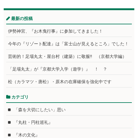
最新の投稿
伊勢神宮、『お木曳行事』に参加してきました！
今年の『リゾート配達』は「富士山が見えるところ」でした！
芸術的！足場丸太・屋台村（建築）に敬服‼ （京都大学編）
「足場丸太」が『京都大学入学（遊学）』 ！ ？
松（カラマツ・唐松）・原木の在庫確保を強化中です
カテゴリ
「森を大切にしたい」思い
『丸柱・円柱巡礼』
『木の文化』