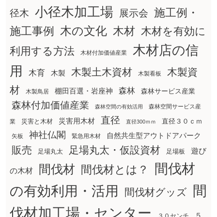
小径木加工場
施工例・
径木
展示会
木の文化
木材
施工事例
木材を有効に
木材店の信
利用する方法
木材付加価値産業
用
木製土木資材
木製資
木育
木製
木製看板
材
森林
棚田百選・岩座神
森林サービス産業
木製鳥居
森林付加価値産業
森林空間サービス産
森林空間の有効活用
直径
災害用木材
直径３０ｃｍ
災害と木材
業
直径300ｍｍ
神社仏閣
自然共生型アウトドアパーク
矢板
緊急用木材
販売
足場丸太・仮設資材
遊び
足場丸太
足場板
間伐材
間伐材
間伐材とは？
の木材
間
の有効利用・活用
間伐材グッズ
伐材加工場・センター
５
３０センチ