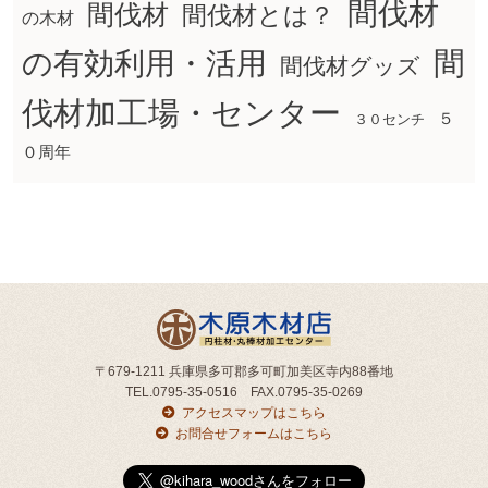
間伐材
間伐材
間伐材とは？
の木材
間
の有効利用・活用
間伐材グッズ
伐材加工場・センター
５
３０センチ
０周年
〒679-1211 兵庫県多可郡多可町加美区寺内88番地
TEL.0795-35-0516 FAX.0795-35-0269
アクセスマップはこちら
お問合せフォームはこちら