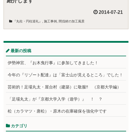
紹介します
2014-07-21
『丸柱・円柱巡礼』
,
施工事例
,
間伐材の加工風景
最新の投稿
伊勢神宮、『お木曳行事』に参加してきました！
今年の『リゾート配達』は「富士山が見えるところ」でした！
芸術的！足場丸太・屋台村（建築）に敬服‼ （京都大学編）
「足場丸太」が『京都大学入学（遊学）』 ！ ？
松（カラマツ・唐松）・原木の在庫確保を強化中です
カテゴリ