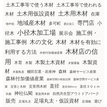
土木工事等で使う木材
土木工事等で使われる
土木用木材
土木用仮設資材
在庫
木材
地域産木材
専門店
小
多可町
地中杭
委託加工
小径木加工場
施工例・
径木
展示会
木の文化
木材
施工事例
木材を有効に
木材店の信
利用する方法
木材付加価値産業
用
木製土木資材
木製資
木育
木製
木製看板
材
森林
棚田百選・岩座神
森林サービス産業
木製鳥居
森林付加価値産業
森林空間サービス産
森林空間の有効活用
直径
災害用木材
直径３０ｃｍ
災害と木材
業
直径300ｍｍ
神社仏閣
自然共生型アウトドアパーク
矢板
緊急用木材
販売
足場丸太・仮設資材
遊び
足場丸太
足場板