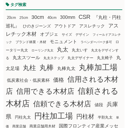
タグ検索
CSR
30cm
300mm
『丸柱・円柱
20cm
25cm
40cm
アス
巡礼』
アウトドア
ひのきジーンズ
アスレチック
レチック木材
オブジェ
サイズ
デザイン
フィールドアスレチ
モニュメント
ロ
ブランド林業・木材
ック
ラベンダーパーク多可
丸太
丸太いす
ータリー丸太
丸太をデザインす
ローリング丸太
丸太スツール
丸
丸太椅子
る
丸太ステップ
丸太デザイナー
丸棒加工場
丸棒
丸柱
太足場
丸棒丸太
信用される木材
価格
低炭素社会・低炭素杯
信頼される
店
信用できる木材店
木材店
信頼できる木材店
兵庫
値段
円柱加工場
円柱材
県
円柱丸太
半割丸太
単
国際フロンティア産業メッセ
商業店舗用木材
商業店舗
価