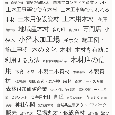
国際フロンティア産業メッセ
商業店舗用木材
商業店舗
価
土木工事等で使う木材
土木工事等で使われる
土木用木材
土木用仮設資材
在庫
木材
地域産木材
専門店
小
多可町
地中杭
委託加工
小径木加工場
施工例・
径木
展示会
木の文化
木材
施工事例
木材を有効に
木材店の信
利用する方法
木材付加価値産業
用
木製土木資材
木製資
木育
木製
木製看板
材
森林
棚田百選・岩座神
森林サービス産業
木製鳥居
森林付加価値産業
森林空間サービス産
森林空間の有効活用
直径
災害用木材
直径３０ｃｍ
災害と木材
業
直径300ｍｍ
神社仏閣
自然共生型アウトドアパーク
矢板
緊急用木材
販売
足場丸太・仮設資材
遊び
足場丸太
足場板