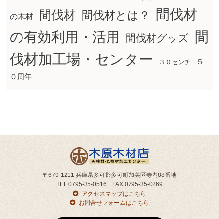
間伐材
間伐材
間伐材とは？
の木材
間
の有効利用・活用
間伐材グッズ
伐材加工場・センター
５
３０センチ
０周年
〒679-1211 兵庫県多可郡多可町加美区寺内88番地
TEL.0795-35-0516 FAX.0795-35-0269
アクセスマップはこちら
お問合せフォームはこちら