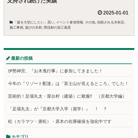
支持され続けた実績
2025-01-01
「森を大切にしたい」思い
,
イベント参加情報
,
その他
,
信頼される木材店
,
施工事例
,
遊びの木材
,
間伐材の加工風景
最新の投稿
伊勢神宮、『お木曳行事』に参加してきました！
今年の『リゾート配達』は「富士山が見えるところ」でした！
芸術的！足場丸太・屋台村（建築）に敬服‼ （京都大学編）
「足場丸太」が『京都大学入学（遊学）』 ！ ？
松（カラマツ・唐松）・原木の在庫確保を強化中です
カテゴリ