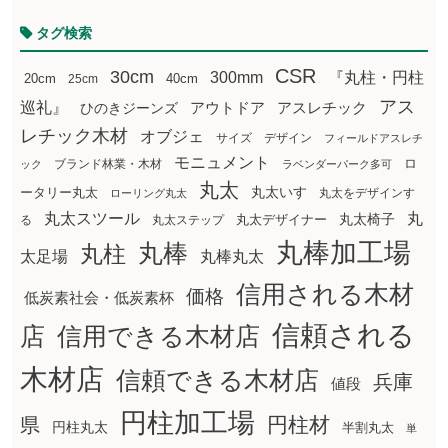
タグ検索
CSR
30cm
300mm
『丸柱・円柱
20cm
25cm
40cm
アス
巡礼』
アウトドア
ひのきジーンズ
アスレチック
レチック木材
オブジェ
サイズ
デザイン
フィールドアスレチ
モニュメント
ロ
ブランド林業・木材
ック
ラベンダーパーク多可
丸太
丸太いす
ータリー丸太
丸太をデザインす
ローリング丸太
丸太スツール
丸
丸太椅子
る
丸太ステップ
丸太デザイナー
丸棒加工場
丸棒
丸柱
太足場
丸棒丸太
信用される木材
価格
低炭素社会・低炭素杯
信頼される
店
信用できる木材店
木材店
信頼できる木材店
兵庫
値段
円柱加工場
円柱材
県
円柱丸太
半割丸太
単