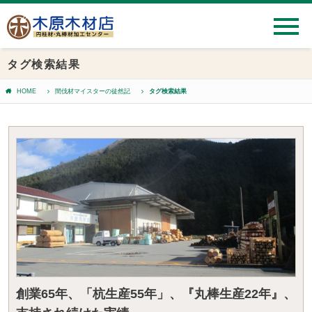
タグ検索結果
HOME
間伐材マイスターの徒然記
タグ検索結果
創業65年、「杭生産55年」、『丸棒生産22年』、