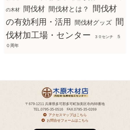
間伐材
間伐材
間伐材とは？
の木材
間
の有効利用・活用
間伐材グッズ
伐材加工場・センター
５
３０センチ
０周年
〒679-1211 兵庫県多可郡多可町加美区寺内88番地
TEL.0795-35-0516 FAX.0795-35-0269
アクセスマップはこちら
お問合せフォームはこちら