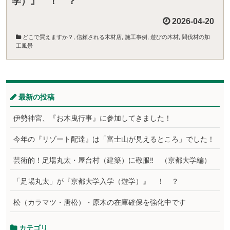
学）』 ！ ？
2026-04-20
どこで買えますか？
,
信頼される木材店
,
施工事例
,
遊びの木材
,
間伐材の加
工風景
最新の投稿
伊勢神宮、『お木曳行事』に参加してきました！
今年の『リゾート配達』は「富士山が見えるところ」でした！
芸術的！足場丸太・屋台村（建築）に敬服‼ （京都大学編）
「足場丸太」が『京都大学入学（遊学）』 ！ ？
松（カラマツ・唐松）・原木の在庫確保を強化中です
カテゴリ