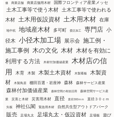
国際フロンティア産業メッセ
商業店舗用木材
商業店舗
価
土木工事等で使う木材
土木工事等で使われる
土木用木材
土木用仮設資材
在庫
木材
地域産木材
専門店
小
多可町
地中杭
委託加工
小径木加工場
施工例・
径木
展示会
木の文化
木材
施工事例
木材を有効に
木材店の信
利用する方法
木材付加価値産業
用
木製土木資材
木製資
木育
木製
木製看板
材
森林
棚田百選・岩座神
森林サービス産業
木製鳥居
森林付加価値産業
森林空間サービス産
森林空間の有効活用
直径
災害用木材
直径３０ｃｍ
災害と木材
業
直径300ｍｍ
神社仏閣
自然共生型アウトドアパーク
矢板
緊急用木材
販売
足場丸太・仮設資材
遊び
足場丸太
足場板