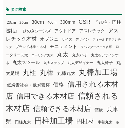
タグ検索
CSR
30cm
300mm
『丸柱・円柱
20cm
25cm
40cm
アス
巡礼』
アウトドア
ひのきジーンズ
アスレチック
レチック木材
オブジェ
サイズ
デザイン
フィールドアスレチ
モニュメント
ロ
ブランド林業・木材
ック
ラベンダーパーク多可
丸太
丸太いす
ータリー丸太
丸太をデザインす
ローリング丸太
丸太スツール
丸
丸太椅子
る
丸太ステップ
丸太デザイナー
丸棒加工場
丸棒
丸柱
太足場
丸棒丸太
信用される木材
価格
低炭素社会・低炭素杯
信頼される
店
信用できる木材店
木材店
信頼できる木材店
兵庫
値段
円柱加工場
円柱材
県
円柱丸太
半割丸太
単