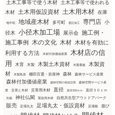
土木工事等で使う木材
土木工事等で使われる
土木用木材
土木用仮設資材
在庫
木材
地域産木材
専門店
小
多可町
地中杭
委託加工
小径木加工場
施工例・
径木
展示会
木の文化
木材
施工事例
木材を有効に
木材店の信
利用する方法
木材付加価値産業
用
木製土木資材
木製資
木育
木製
木製看板
材
森林
棚田百選・岩座神
森林サービス産業
木製鳥居
森林付加価値産業
森林空間サービス産
森林空間の有効活用
直径
災害用木材
直径３０ｃｍ
災害と木材
業
直径300ｍｍ
神社仏閣
自然共生型アウトドアパーク
矢板
緊急用木材
販売
足場丸太・仮設資材
遊び
足場丸太
足場板