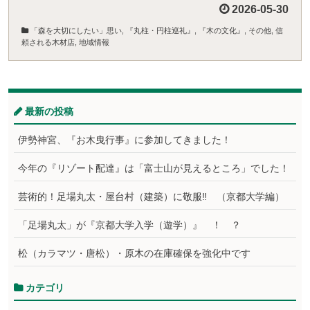
2026-05-30
「森を大切にしたい」思い
,
『丸柱・円柱巡礼』
,
『木の文化』
,
その他
,
信
頼される木材店
,
地域情報
最新の投稿
伊勢神宮、『お木曳行事』に参加してきました！
今年の『リゾート配達』は「富士山が見えるところ」でした！
芸術的！足場丸太・屋台村（建築）に敬服‼ （京都大学編）
「足場丸太」が『京都大学入学（遊学）』 ！ ？
松（カラマツ・唐松）・原木の在庫確保を強化中です
カテゴリ