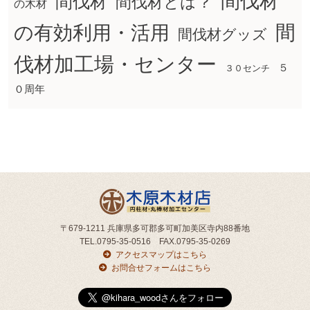
間伐材
間伐材
間伐材とは？
の木材
間
の有効利用・活用
間伐材グッズ
伐材加工場・センター
５
３０センチ
０周年
〒679-1211 兵庫県多可郡多可町加美区寺内88番地
TEL.0795-35-0516 FAX.0795-35-0269
アクセスマップはこちら
お問合せフォームはこちら