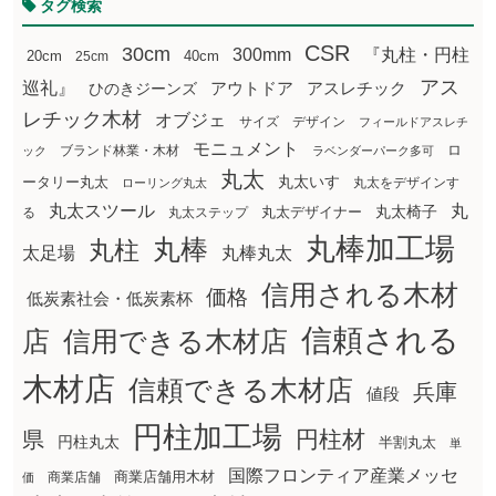
タグ検索
CSR
30cm
300mm
『丸柱・円柱
20cm
25cm
40cm
アス
巡礼』
アウトドア
ひのきジーンズ
アスレチック
レチック木材
オブジェ
サイズ
デザイン
フィールドアスレチ
モニュメント
ロ
ブランド林業・木材
ック
ラベンダーパーク多可
丸太
丸太いす
ータリー丸太
丸太をデザインす
ローリング丸太
丸太スツール
丸
丸太椅子
る
丸太ステップ
丸太デザイナー
丸棒加工場
丸棒
丸柱
太足場
丸棒丸太
信用される木材
価格
低炭素社会・低炭素杯
信頼される
店
信用できる木材店
木材店
信頼できる木材店
兵庫
値段
円柱加工場
円柱材
県
円柱丸太
半割丸太
単
国際フロンティア産業メッセ
商業店舗用木材
商業店舗
価