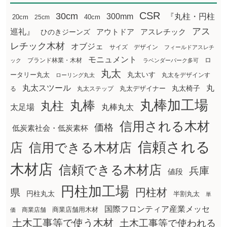
CSR
30cm
300mm
『丸柱・円柱
20cm
25cm
40cm
アス
巡礼』
アウトドア
ひのきジーンズ
アスレチック
レチック木材
オブジェ
サイズ
デザイン
フィールドアスレチ
モニュメント
ロ
ブランド林業・木材
ック
ラベンダーパーク多可
丸太
丸太いす
ータリー丸太
丸太をデザインす
ローリング丸太
丸太スツール
丸
丸太椅子
る
丸太ステップ
丸太デザイナー
丸棒加工場
丸棒
丸柱
太足場
丸棒丸太
信用される木材
価格
低炭素社会・低炭素杯
信頼される
店
信用できる木材店
木材店
信頼できる木材店
兵庫
値段
円柱加工場
円柱材
県
円柱丸太
半割丸太
単
国際フロンティア産業メッセ
商業店舗用木材
商業店舗
価
土木工事等で使う木材
土木工事等で使われる