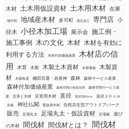
土木用木材
土木用仮設資材
在庫
木材
地域産木材
専門店
小
多可町
地中杭
委託加工
小径木加工場
施工例・
径木
展示会
木の文化
木材
施工事例
木材を有効に
木材店の信
利用する方法
木材付加価値産業
用
木製土木資材
木製資
木育
木製
木製看板
材
森林
棚田百選・岩座神
森林サービス産業
木製鳥居
森林付加価値産業
森林空間サービス産
森林空間の有効活用
直径
災害用木材
直径３０ｃｍ
災害と木材
業
直径300ｍｍ
神社仏閣
自然共生型アウトドアパーク
矢板
緊急用木材
販売
足場丸太・仮設資材
遊び
足場丸太
足場板
間伐材
間伐材
間伐材とは？
の木材