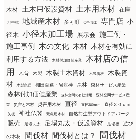
土木用木材
土木用仮設資材
在庫
木材
地域産木材
専門店
小
多可町
地中杭
委託加工
小径木加工場
施工例・
径木
展示会
木の文化
木材
施工事例
木材を有効に
木材店の信
利用する方法
木材付加価値産業
用
木製土木資材
木製資
木育
木製
木製看板
材
森林
棚田百選・岩座神
森林サービス産業
木製鳥居
森林付加価値産業
森林空間サービス産
森林空間の有効活用
直径
災害用木材
直径３０ｃｍ
災害と木材
業
直径300ｍｍ
神社仏閣
自然共生型アウトドアパーク
矢板
緊急用木材
販売
足場丸太・仮設資材
遊び
足場丸太
足場板
間伐材
間伐材
間伐材とは？
の木材