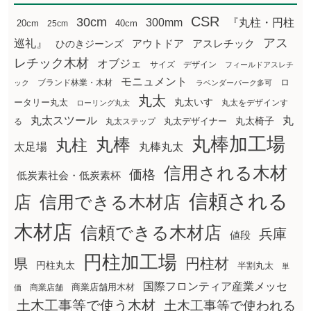
CSR
30cm
300mm
『丸柱・円柱
20cm
25cm
40cm
アス
巡礼』
アウトドア
ひのきジーンズ
アスレチック
レチック木材
オブジェ
サイズ
デザイン
フィールドアスレチ
モニュメント
ロ
ブランド林業・木材
ック
ラベンダーパーク多可
丸太
丸太いす
ータリー丸太
丸太をデザインす
ローリング丸太
丸太スツール
丸
丸太椅子
る
丸太ステップ
丸太デザイナー
丸棒加工場
丸棒
丸柱
太足場
丸棒丸太
信用される木材
価格
低炭素社会・低炭素杯
信頼される
店
信用できる木材店
木材店
信頼できる木材店
兵庫
値段
円柱加工場
円柱材
県
円柱丸太
半割丸太
単
国際フロンティア産業メッセ
商業店舗用木材
商業店舗
価
土木工事等で使う木材
土木工事等で使われる