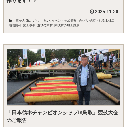
作ります！？
2025-11-20
「森を大切にしたい」思い
,
イベント参加情報
,
その他
,
信頼される木材店
,
地域情報
,
施工事例
,
遊びの木材
,
間伐材の加工風景
「日本伐木チャンピオンシップin鳥取」競技大会
のご報告