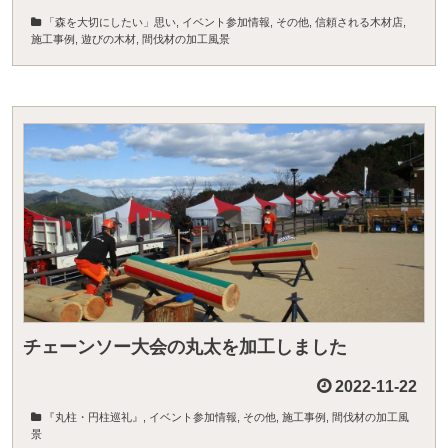
「森を大切にしたい」思い
,
イベント参加情報
,
その他
,
信頼される木材店
,
施工事例
,
遊びの木材
,
間伐材の加工風景
チェーンソー大会の丸太を加工しました
2022-11-22
『丸柱・円柱巡礼』
,
イベント参加情報
,
その他
,
施工事例
,
間伐材の加工風
景