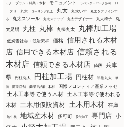
モニュメント
ロ
ブランド林業・木材
ック
ラベンダーパーク多可
丸太
丸太いす
ータリー丸太
丸太をデザインす
ローリング丸太
丸太スツール
丸
丸太椅子
る
丸太ステップ
丸太デザイナー
丸棒加工場
丸棒
丸柱
太足場
丸棒丸太
信用される木材
価格
低炭素社会・低炭素杯
信頼される
店
信用できる木材店
木材店
信頼できる木材店
兵庫
値段
円柱加工場
円柱材
県
円柱丸太
半割丸太
単
国際フロンティア産業メッセ
商業店舗用木材
商業店舗
価
土木工事等で使う木材
土木工事等で使われる
土木用木材
土木用仮設資材
在庫
木材
地域産木材
専門店
小
多可町
地中杭
委託加工