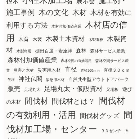
小径木加工場
施工例・
径木
展示会
木の文化
木材
施工事例
木材を有効に
木材店の信
利用する方法
木材付加価値産業
用
木製土木資材
木製資
木育
木製
木製看板
材
森林
棚田百選・岩座神
森林サービス産業
木製鳥居
森林付加価値産業
森林空間サービス産
森林空間の有効活用
直径
災害用木材
直径３０ｃｍ
災害と木材
業
直径300ｍｍ
神社仏閣
自然共生型アウトドアパーク
矢板
緊急用木材
販売
足場丸太・仮設資材
遊び
足場丸太
足場板
間伐材
間伐材
間伐材とは？
の木材
間
の有効利用・活用
間伐材グッズ
伐材加工場・センター
５
３０センチ