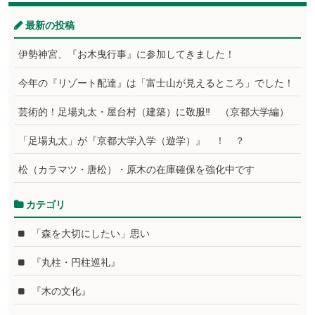
最新の投稿
伊勢神宮、『お木曳行事』に参加してきました！
今年の『リゾート配達』は「富士山が見えるところ」でした！
芸術的！足場丸太・屋台村（建築）に敬服‼ （京都大学編）
「足場丸太」が『京都大学入学（遊学）』 ！ ？
松（カラマツ・唐松）・原木の在庫確保を強化中です
カテゴリ
「森を大切にしたい」思い
『丸柱・円柱巡礼』
『木の文化』