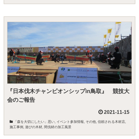
『日本伐木チャンピオンシップin鳥取』 競技大
会のご報告
2021-11-15
「森を大切にしたい」思い
,
イベント参加情報
,
その他
,
信頼される木材店
,
施工事例
,
遊びの木材
,
間伐材の加工風景