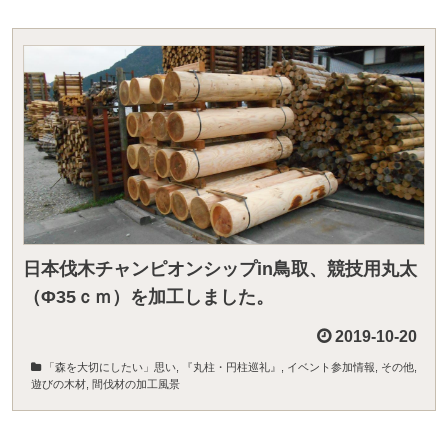
日本伐木チャンピオンシップin鳥取、競技用丸太
（Φ35ｃｍ）を加工しました。
2019-10-20
「森を大切にしたい」思い
,
『丸柱・円柱巡礼』
,
イベント参加情報
,
その他
,
遊びの木材
,
間伐材の加工風景