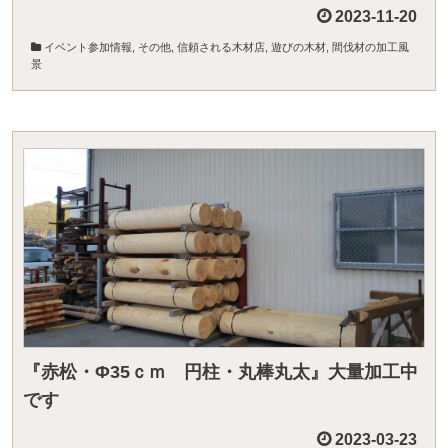
2023-11-20
イベント参加情報
,
その他
,
信頼される木材店
,
遊びの木材
,
間伐材の加工風
景
『赤松・Φ35ｃｍ 円柱・丸棒丸太』大量加工中
です
2023-03-23