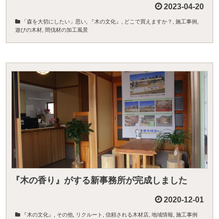
2023-04-20
「森を大切にしたい」思い
,
『木の文化』
,
どこで買えますか？
,
施工事例
,
遊びの木材
,
間伐材の加工風景
『木の香り』がする新事務所が完成しました
2020-12-01
『木の文化』
,
その他
,
リクルート
,
信頼される木材店
,
地域情報
,
施工事例