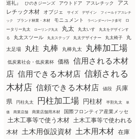
アス
巡礼』
アウトドア
ひのきジーンズ
アスレチック
レチック木材
オブジェ
サイズ
デザイン
フィールドアスレチ
モニュメント
ロ
ブランド林業・木材
ック
ラベンダーパーク多可
丸太
丸太いす
ータリー丸太
丸太をデザインす
ローリング丸太
丸太スツール
丸
丸太椅子
る
丸太ステップ
丸太デザイナー
丸棒加工場
丸棒
丸柱
太足場
丸棒丸太
信用される木材
価格
低炭素社会・低炭素杯
信頼される
店
信用できる木材店
木材店
信頼できる木材店
兵庫
値段
円柱加工場
円柱材
県
円柱丸太
半割丸太
単
国際フロンティア産業メッセ
商業店舗用木材
商業店舗
価
土木工事等で使う木材
土木工事等で使われる
土木用木材
土木用仮設資材
在庫
木材