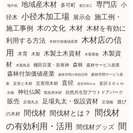
地域産木材
専門店
小
多可町
地中杭
委託加工
小径木加工場
施工例・
径木
展示会
木の文化
木材
施工事例
木材を有効に
木材店の信
利用する方法
木材付加価値産業
用
木製土木資材
木製資
木育
木製
木製看板
材
森林
棚田百選・岩座神
森林サービス産業
木製鳥居
森林付加価値産業
森林空間サービス産
森林空間の有効活用
直径
災害用木材
直径３０ｃｍ
災害と木材
業
直径300ｍｍ
神社仏閣
自然共生型アウトドアパーク
矢板
緊急用木材
販売
足場丸太・仮設資材
遊び
足場丸太
足場板
間伐材
間伐材
間伐材とは？
の木材
間
の有効利用・活用
間伐材グッズ