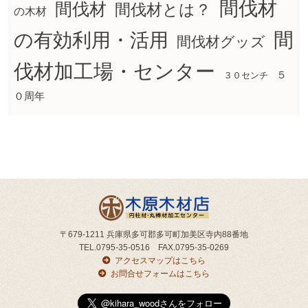
間伐材
間伐材
間伐材とは？
の木材
間
の有効利用・活用
間伐材グッズ
伐材加工場・センター
５
３０センチ
０周年
〒679-1211 兵庫県多可郡多可町加美区寺内88番地
TEL.0795-35-0516 FAX.0795-35-0269
アクセスマップはこちら
お問合せフォームはこちら