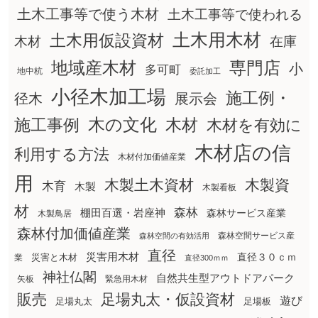
土木工事等で使う木材
土木工事等で使われる
土木用木材
土木用仮設資材
在庫
木材
地域産木材
専門店
小
多可町
地中杭
委託加工
小径木加工場
施工例・
径木
展示会
木の文化
木材
施工事例
木材を有効に
木材店の信
利用する方法
木材付加価値産業
用
木製土木資材
木製資
木育
木製
木製看板
材
森林
棚田百選・岩座神
森林サービス産業
木製鳥居
森林付加価値産業
森林空間サービス産
森林空間の有効活用
直径
災害用木材
直径３０ｃｍ
災害と木材
業
直径300ｍｍ
神社仏閣
自然共生型アウトドアパーク
矢板
緊急用木材
販売
足場丸太・仮設資材
遊び
足場丸太
足場板