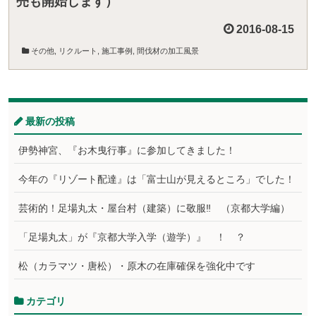
売も開始します）
2016-08-15
その他
,
リクルート
,
施工事例
,
間伐材の加工風景
最新の投稿
伊勢神宮、『お木曳行事』に参加してきました！
今年の『リゾート配達』は「富士山が見えるところ」でした！
芸術的！足場丸太・屋台村（建築）に敬服‼ （京都大学編）
「足場丸太」が『京都大学入学（遊学）』 ！ ？
松（カラマツ・唐松）・原木の在庫確保を強化中です
カテゴリ