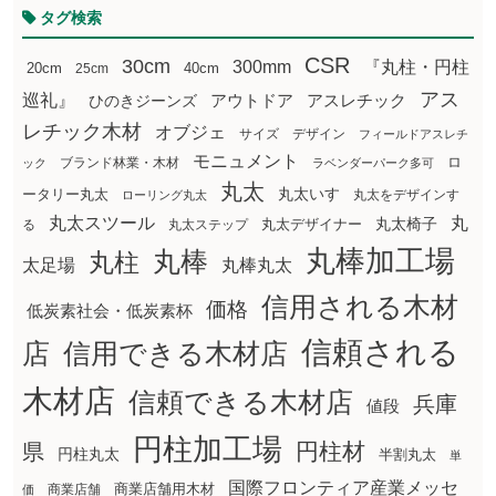
タグ検索
CSR
30cm
300mm
『丸柱・円柱
20cm
25cm
40cm
アス
巡礼』
アウトドア
ひのきジーンズ
アスレチック
レチック木材
オブジェ
サイズ
デザイン
フィールドアスレチ
モニュメント
ロ
ブランド林業・木材
ック
ラベンダーパーク多可
丸太
丸太いす
ータリー丸太
丸太をデザインす
ローリング丸太
丸太スツール
丸
丸太椅子
る
丸太ステップ
丸太デザイナー
丸棒加工場
丸棒
丸柱
太足場
丸棒丸太
信用される木材
価格
低炭素社会・低炭素杯
信頼される
店
信用できる木材店
木材店
信頼できる木材店
兵庫
値段
円柱加工場
円柱材
県
円柱丸太
半割丸太
単
国際フロンティア産業メッセ
商業店舗用木材
商業店舗
価